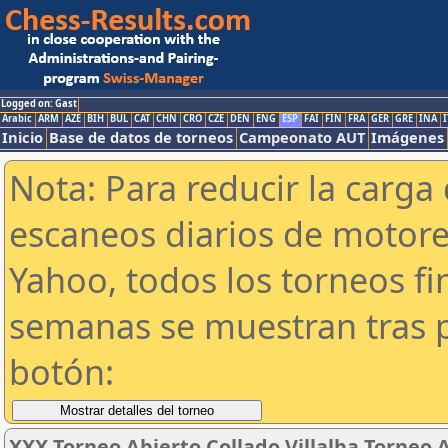
Logged on: Gast
Arabic
ARM
AZE
BIH
BUL
CAT
CHN
CRO
CZE
DEN
ENG
ESP
FAI
FIN
FRA
GER
GRE
INA
I
Inicio
Base de datos de torneos
Campeonato AUT
Imágenes
Nota: Para reducir la carga 
escaneos diarios de motor
Yahoo, todos los torneos f
semanas se muestran tras p
botón:
XXX Torneo Abierto Collado Villalba Torneo 