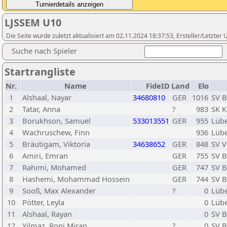
LJSSEM U10
Die Seite wurde zuletzt aktualisiert am 02.11.2024 18:37:53, Ersteller/Letzte
Suche nach Spieler
Startrangliste
Nr.
Name
FideID
Land
Elo
1
Alshaal, Nayar
34680810
GER
1016
SV B
2
Tatar, Anna
?
983
SK K
3
Borukhson, Samuel
533013551
GER
955
Lübe
4
Wachruschew, Finn
936
Lübe
5
Bräutigam, Viktoria
34638652
GER
848
SV 
6
Amiri, Emran
GER
755
SV B
7
Rahimi, Mohamed
GER
747
SV B
8
Hashemi, Mohammad Hossein
GER
744
SV B
9
Sooß, Max Alexander
?
0
Lübe
10
Pötter, Leyla
0
Lübe
11
Alshaal, Rayan
0
SV B
12
Yilmaz, Roni Miran
?
0
SV B