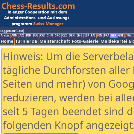
Logged on: Gast
Arabic
ARM
AZE
BIH
BUL
CAT
CHN
CRO
CZE
DEN
ENG
ESP
FAI
FIN
FRA
GER
GRE
INA
I
Home
TurnierDB
Meisterschaft
Foto-Galerie
Meldekartei
El
Hinweis: Um die Serverbel
tägliche Durchforsten aller 
Seiten und mehr) von Goog
reduzieren, werden bei alle
seit 5 Tagen beendet sind d
folgenden Knopf angezeigt