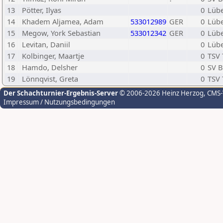
13
Pötter, Ilyas
0
Lübe
14
Khadem Aljamea, Adam
533012989
GER
0
Lübe
15
Megow, York Sebastian
533012342
GER
0
Lübe
16
Levitan, Daniil
0
Lübe
17
Kolbinger, Maartje
0
TSV 
18
Hamdo, Delsher
0
SV B
19
Lönnqvist, Greta
0
TSV 
Der Schachturnier-Ergebnis-Server
© 2006-2026 Heinz Herzog
, CMS
Impressum / Nutzungsbedingungen