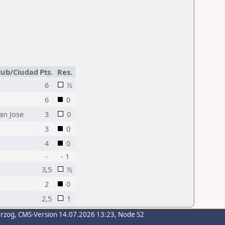
lub/Ciudad
Pts.
Res.
6
½
6
0
an Jose
3
0
3
0
4
0
-
- 1
3,5
½
2
0
2,5
1
erzog
, CMS-Version 14.07.2026 13:23, Node S2