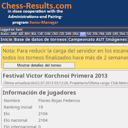
Logged on: Gast
Arabic
ARM
AZE
BIH
BUL
CAT
CHN
CRO
CZE
DEN
ENG
ESP
FAI
FIN
FRA
GER
GRE
INA
I
Inicio
Base de datos de torneos
Campeonato AUT
Imágenes
Nota: Para reducir la carga del servidor en los esc
todos los torneos finalizados hace más de 2 semanas
Festival Victor Korchnoi Primera 2013
Última actualización22.07.2013 03:12:28, Propietario/Última carga: Club Metr
Información de jugadores
Nombre
Flores Rojas Federico
Ranking inicial
19
Elo
2104
Elo nacional
2104
Elo internacional
0