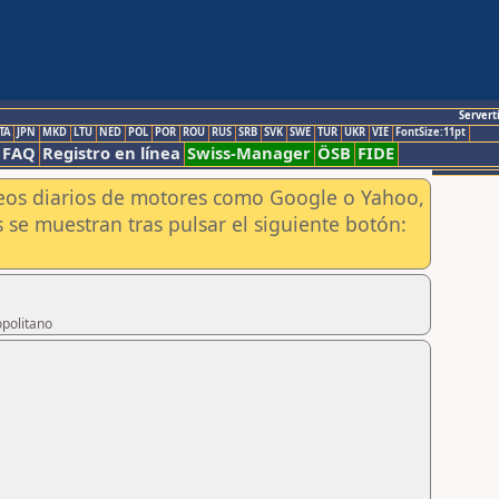
Servert
TA
JPN
MKD
LTU
NED
POL
POR
ROU
RUS
SRB
SVK
SWE
TUR
UKR
VIE
FontSize:11pt
FAQ
Registro en línea
Swiss-Manager
ÖSB
FIDE
aneos diarios de motores como Google o Yahoo,
 se muestran tras pulsar el siguiente botón:
opolitano