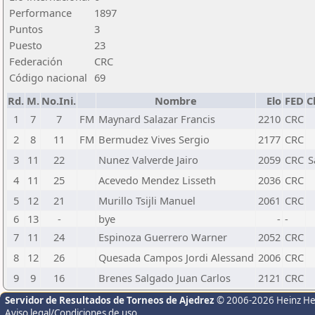
Performance
1897
Puntos
3
Puesto
23
Federación
CRC
Código nacional
69
Rd.
M.
No.Ini.
Nombre
Elo
FED
C
1
7
7
FM
Maynard Salazar Francis
2210
CRC
2
8
11
FM
Bermudez Vives Sergio
2177
CRC
3
11
22
Nunez Valverde Jairo
2059
CRC
S
4
11
25
Acevedo Mendez Lisseth
2036
CRC
5
12
21
Murillo Tsijli Manuel
2061
CRC
6
13
-
bye
-
-
7
11
24
Espinoza Guerrero Warner
2052
CRC
8
12
26
Quesada Campos Jordi Alessand
2006
CRC
9
9
16
Brenes Salgado Juan Carlos
2121
CRC
Servidor de Resultados de Torneos de Ajedrez
© 2006-2026 Heinz H
Aviso legal/Condiciones de uso