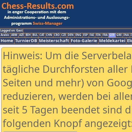
Logged on: Gast
Arabic
ARM
AZE
BIH
BUL
CAT
CHN
CRO
CZE
DEN
ENG
ESP
FAI
FIN
FRA
GER
GRE
INA
I
Home
TurnierDB
Meisterschaft
Foto-Galerie
Meldekartei
El
Hinweis: Um die Serverbel
tägliche Durchforsten aller 
Seiten und mehr) von Goog
reduzieren, werden bei alle
seit 5 Tagen beendet sind d
folgenden Knopf angezeigt