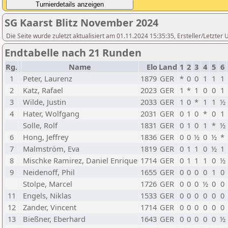
SG Kaarst Blitz November 2024
Die Seite wurde zuletzt aktualisiert am 01.11.2024 15:35:35, Ersteller/Letzte
Endtabelle nach 21 Runden
Rg.
Name
Elo
Land
1
2
3
4
5
6
1
Peter, Laurenz
1879
GER
*
0
0
1
1
1
2
Katz, Rafael
2023
GER
1
*
1
0
0
1
3
Wilde, Justin
2033
GER
1
0
*
1
1
½
4
Hater, Wolfgang
2031
GER
0
1
0
*
0
1
Solle, Rolf
1831
GER
0
1
0
1
*
½
6
Hong, Jeffrey
1836
GER
0
0
½
0
½
*
7
Malmström, Eva
1819
GER
0
1
1
0
½
1
8
Mischke Ramirez, Daniel Enrique
1714
GER
0
1
1
1
0
½
9
Neidenoff, Phil
1655
GER
0
0
0
0
1
0
Stolpe, Marcel
1726
GER
0
0
0
½
0
0
11
Engels, Niklas
1533
GER
0
0
0
0
0
0
12
Zander, Vincent
1714
GER
0
0
0
0
0
0
13
Bießner, Eberhard
1643
GER
0
0
0
0
0
½