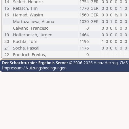
14
Seifert, Hendrik
1754
GER
0
0
0
0
0
0
15
Retzsch, Tim
1770
GER
0
0
0
0
1
0
16
Hamad, Wasim
1560
GER
0
0
0
½
0
0
Murtuzaliieva, Albina
1030
GER
0
0
1
0
0
0
Calvano, Franceso
0
0
0
0
0
0
0
19
Holterbosch, Jürgen
1464
0
0
0
0
0
0
20
Kuchta, Tom
1196
1
0
0
0
0
0
21
Socha, Pascal
1176
0
0
0
0
0
0
22
Friedrich Freilos,
0
-
-
-
-
-
-
Der Schachturnier-Ergebnis-Server
© 2006-2026 Heinz Herzog
, CMS
Impressum / Nutzungsbedingungen