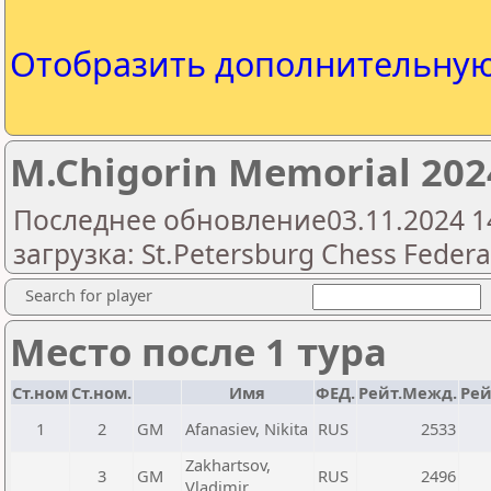
Отобразить дополнительну
M.Chigorin Memorial 202
Последнее обновление03.11.2024 1
загрузка: St.Petersburg Chess Federa
Search for player
Место после 1 тура
Ст.ном
Ст.ном.
Имя
ФЕД.
Рейт.Межд.
Рей
1
2
GM
Afanasiev, Nikita
RUS
2533
Zakhartsov,
3
GM
RUS
2496
Vladimir