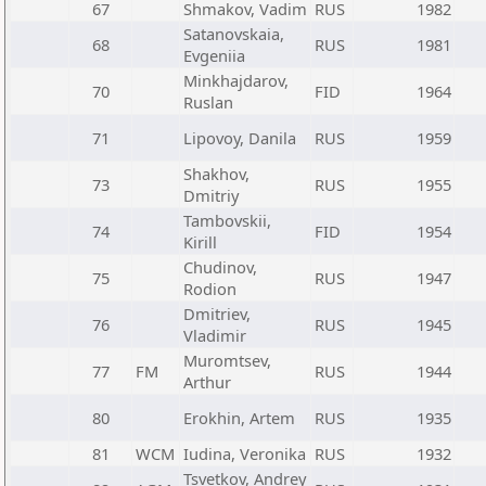
67
Shmakov, Vadim
RUS
1982
Satanovskaia,
68
RUS
1981
Evgeniia
Minkhajdarov,
70
FID
1964
Ruslan
71
Lipovoy, Danila
RUS
1959
Shakhov,
73
RUS
1955
Dmitriy
Tambovskii,
74
FID
1954
Kirill
Chudinov,
75
RUS
1947
Rodion
Dmitriev,
76
RUS
1945
Vladimir
Muromtsev,
77
FM
RUS
1944
Arthur
80
Erokhin, Artem
RUS
1935
81
WCM
Iudina, Veronika
RUS
1932
Tsvetkov, Andrey