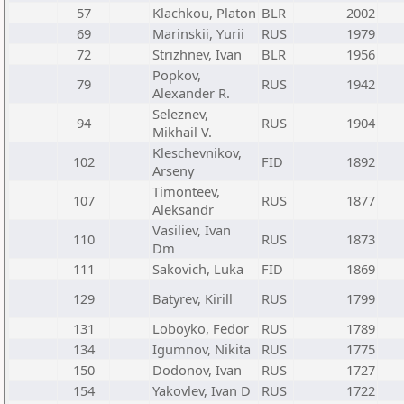
57
Klachkou, Platon
BLR
2002
69
Marinskii, Yurii
RUS
1979
72
Strizhnev, Ivan
BLR
1956
Popkov,
79
RUS
1942
Alexander R.
Seleznev,
94
RUS
1904
Mikhail V.
Kleschevnikov,
102
FID
1892
Arseny
Timonteev,
107
RUS
1877
Aleksandr
Vasiliev, Ivan
110
RUS
1873
Dm
111
Sakovich, Luka
FID
1869
129
Batyrev, Kirill
RUS
1799
131
Loboyko, Fedor
RUS
1789
134
Igumnov, Nikita
RUS
1775
150
Dodonov, Ivan
RUS
1727
154
Yakovlev, Ivan D
RUS
1722