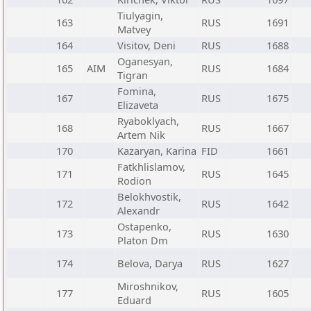
Tiulyagin,
163
RUS
1691
Matvey
164
Visitov, Deni
RUS
1688
Oganesyan,
165
AIM
RUS
1684
Tigran
Fomina,
167
RUS
1675
Elizaveta
Ryaboklyach,
168
RUS
1667
Artem Nik
170
Kazaryan, Karina
FID
1661
Fatkhlislamov,
171
RUS
1645
Rodion
Belokhvostik,
172
RUS
1642
Alexandr
Ostapenko,
173
RUS
1630
Platon Dm
174
Belova, Darya
RUS
1627
Miroshnikov,
177
RUS
1605
Eduard