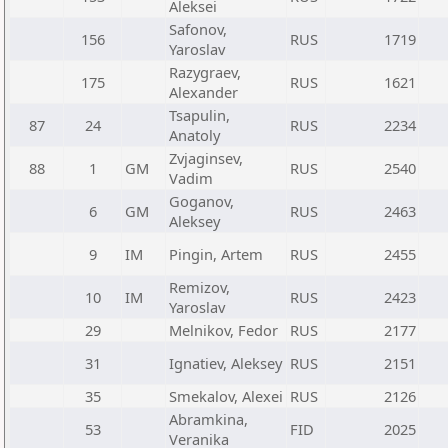
Aleksei
Safonov,
156
RUS
1719
Yaroslav
Razygraev,
175
RUS
1621
Alexander
Tsapulin,
87
24
RUS
2234
Anatoly
Zvjaginsev,
88
1
GM
RUS
2540
Vadim
Goganov,
6
GM
RUS
2463
Aleksey
9
IM
Pingin, Artem
RUS
2455
Remizov,
10
IM
RUS
2423
Yaroslav
29
Melnikov, Fedor
RUS
2177
31
Ignatiev, Aleksey
RUS
2151
35
Smekalov, Alexei
RUS
2126
Abramkina,
53
FID
2025
Veranika