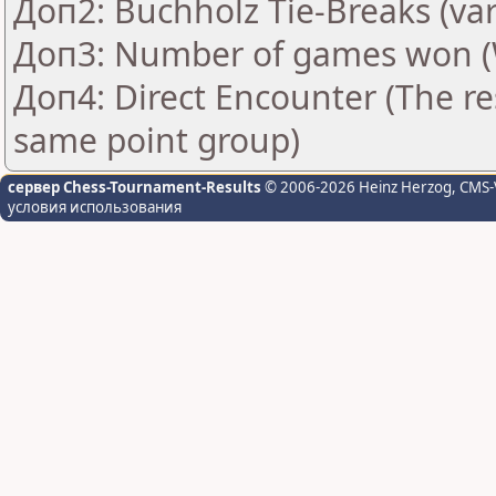
Доп2: Buchholz Tie-Breaks (var
Доп3: Number of games won 
Доп4: Direct Encounter (The res
same point group)
сервер Chess-Tournament-Results
© 2006-2026 Heinz Herzog
, CMS-
условия использования