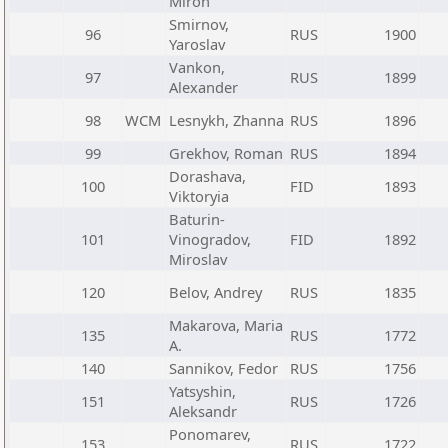
Miron
Smirnov,
96
RUS
1900
Yaroslav
Vankon,
97
RUS
1899
Alexander
98
WCM
Lesnykh, Zhanna
RUS
1896
99
Grekhov, Roman
RUS
1894
Dorashava,
100
FID
1893
Viktoryia
Baturin-
101
Vinogradov,
FID
1892
Miroslav
120
Belov, Andrey
RUS
1835
Makarova, Maria
135
RUS
1772
A.
140
Sannikov, Fedor
RUS
1756
Yatsyshin,
151
RUS
1726
Aleksandr
Ponomarev,
153
RUS
1722