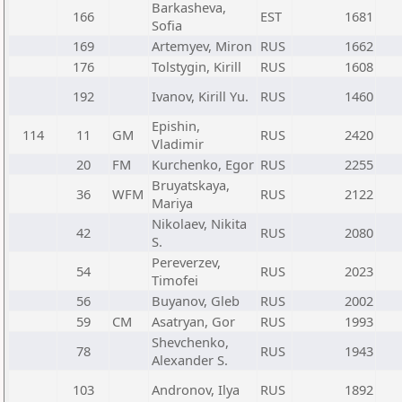
Barkasheva,
166
EST
1681
Sofia
169
Artemyev, Miron
RUS
1662
176
Tolstygin, Kirill
RUS
1608
192
Ivanov, Kirill Yu.
RUS
1460
Epishin,
114
11
GM
RUS
2420
Vladimir
20
FM
Kurchenko, Egor
RUS
2255
Bruyatskaya,
36
WFM
RUS
2122
Mariya
Nikolaev, Nikita
42
RUS
2080
S.
Pereverzev,
54
RUS
2023
Timofei
56
Buyanov, Gleb
RUS
2002
59
CM
Asatryan, Gor
RUS
1993
Shevchenko,
78
RUS
1943
Alexander S.
103
Andronov, Ilya
RUS
1892