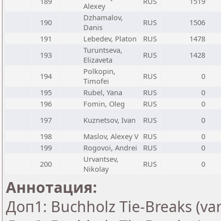
189
RUS
1519
Alexey
Dzhamalov,
190
RUS
1506
Danis
191
Lebedev, Platon
RUS
1478
Turuntseva,
193
RUS
1428
Elizaveta
Polkopin,
194
RUS
0
Timofei
195
Rubel, Yana
RUS
0
196
Fomin, Oleg
RUS
0
197
Kuznetsov, Ivan
RUS
0
198
Maslov, Alexey V
RUS
0
199
Rogovoi, Andrei
RUS
0
Urvantsev,
200
RUS
0
Nikolay
Аннотация:
Доп1: Buchholz Tie-Breaks (var