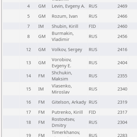
4
GM
Levin, Evgeny A.
RUS
2469
5
GM
Rozum, Ivan
RUS
2466
7
IM
Shubin, Kirill
FID
2460
Burmakin,
8
GM
RUS
2456
Vladimir
12
GM
Volkov, Sergey
RUS
2416
Vorobiov,
13
GM
RUS
2404
Evgeny E.
Shchukin,
14
FM
RUS
2355
Maksim
Vlasenko,
15
IM
RUS
2340
Miroslav
16
FM
Gitelson, Arkady
RUS
2319
17
FM
Putrenko, Kirill
FID
2317
Rostovtsev,
18
FM
RUS
2304
Dmitry
Timerkhanov,
19
FM
RUS
2283