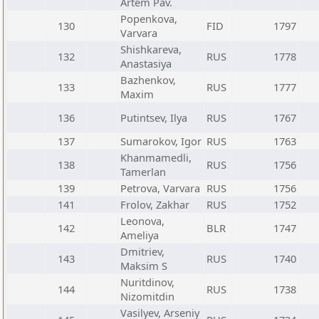
Artem Pav.
Popenkova,
130
FID
1797
Varvara
Shishkareva,
132
RUS
1778
Anastasiya
Bazhenkov,
133
RUS
1777
Maxim
136
Putintsev, Ilya
RUS
1767
137
Sumarokov, Igor
RUS
1763
Khanmamedli,
138
RUS
1756
Tamerlan
139
Petrova, Varvara
RUS
1756
141
Frolov, Zakhar
RUS
1752
Leonova,
142
BLR
1747
Ameliya
Dmitriev,
143
RUS
1740
Maksim S
Nuritdinov,
144
RUS
1738
Nizomitdin
Vasilyev, Arseniy