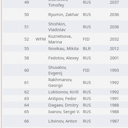
49
RUS
2037
Timofey
50
Ryumin, Zakhar
RUS
2036
Shishkin,
51
RUS
2036
Vladislav
Kuznetsova,
52
WFM
FID
2032
Marina
55
Novikau, Mikita
BLR
2012
58
Fedotov, Alexey
RUS
2001
Shuvalov,
60
FID
1993
Evgenij
Rakhmanov,
61
RUS
1992
Georgii
62
Loktionov, Kirill
RUS
1992
63
Antipov, Fedor
RUS
1991
64
Dagaev, Dmitry
RUS
1988
65
Ivanov, Sergei V.
RUS
1988
66
Litvinov, Anton
RUS
1987