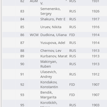
82
AGM
RUS
1931
V.
Semenenko,
83
RUS
1926
Sergey
84
Shakuro, Petr E
RUS
1917
85
Uruev, Nikita
RUS
1916
86
WCM
Dudkina, Uliana
FID
1914
87
Yusupova, Adel
RUS
1914
88
Chernov, Lev
RUS
1913
89
Kurbanov, Marat
RUS
1913
Makinyan,
90
RUS
1913
Ruben
Ulasevich,
91
RUS
1912
Andrey
Kondakov,
92
FID
1907
Konstantin
Bendik,
93
FID
1907
Margarita
Korotkikh,
95
RUS
1903