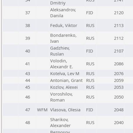
Dmitriy
Aleksandrov,
37
FID
2120
Danila
38
Feduk, Viktor
RUS
2113
Bondarenko,
39
RUS
2112
Ivan
Gadzhiev,
40
FID
2107
Ruslan
Volodin,
41
RUS
2086
Alexandr E.
43
Kotelva, Lev M
RUS
2076
44
Antonian, Grant
RUS
2059
45
Kozlov, Alexei
RUS
2053
Voroshilov,
46
RUS
2050
Roman
47
WFM
Vlasova, Olesia
FID
2048
Sharikov,
48
RUS
2040
Alexander
Beznosov,