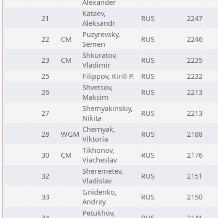
Alexander
Kataev,
21
RUS
2247
Aleksandr
Puzyrevsky,
22
CM
RUS
2246
Semen
Shkuratov,
23
CM
RUS
2235
Vladimir
25
Filippov, Kirill P.
RUS
2232
Shvetsov,
26
RUS
2213
Maksim
Shemyakinskiy,
27
RUS
2213
Nikita
Chernyak,
28
WGM
RUS
2188
Viktoria
Tikhonov,
30
CM
RUS
2176
Viacheslav
Sheremetev,
32
RUS
2151
Vladislav
Gnidenko,
33
RUS
2150
Andrey
Petukhov,
34
RUS
2141