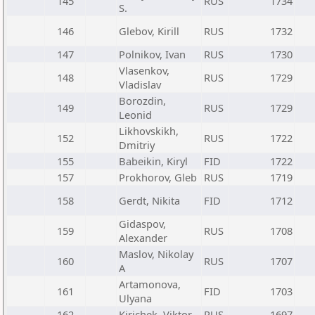
145
RUS
1734
S.
146
Glebov, Kirill
RUS
1732
147
Polnikov, Ivan
RUS
1730
Vlasenkov,
148
RUS
1729
Vladislav
Borozdin,
149
RUS
1729
Leonid
Likhovskikh,
152
RUS
1722
Dmitriy
155
Babeikin, Kiryl
FID
1722
157
Prokhorov, Gleb
RUS
1719
158
Gerdt, Nikita
FID
1712
Gidaspov,
159
RUS
1708
Alexander
Maslov, Nikolay
160
RUS
1707
A
Artamonova,
161
FID
1703
Ulyana
162
Kirichek, Viktor
RUS
1697