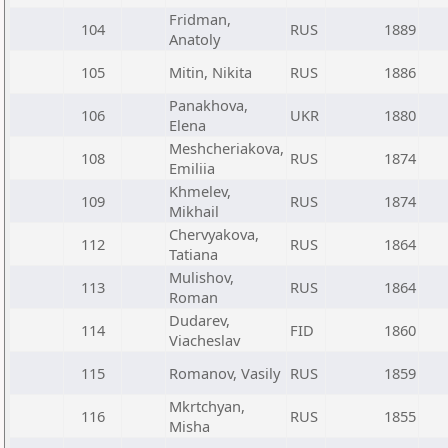
Fridman,
104
RUS
1889
Anatoly
105
Mitin, Nikita
RUS
1886
Panakhova,
106
UKR
1880
Elena
Meshcheriakova,
108
RUS
1874
Emiliia
Khmelev,
109
RUS
1874
Mikhail
Chervyakova,
112
RUS
1864
Tatiana
Mulishov,
113
RUS
1864
Roman
Dudarev,
114
FID
1860
Viacheslav
115
Romanov, Vasily
RUS
1859
Mkrtchyan,
116
RUS
1855
Misha