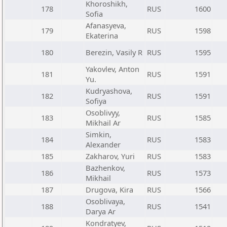
Khoroshikh,
178
RUS
1600
Sofia
Afanasyeva,
179
RUS
1598
Ekaterina
180
Berezin, Vasily R
RUS
1595
Yakovlev, Anton
181
RUS
1591
Yu.
Kudryashova,
182
RUS
1591
Sofiya
Osoblivyy,
183
RUS
1585
Mikhail Ar
Simkin,
184
RUS
1583
Alexander
185
Zakharov, Yuri
RUS
1583
Bazhenkov,
186
RUS
1573
Mikhail
187
Drugova, Kira
RUS
1566
Osoblivaya,
188
RUS
1541
Darya Ar
Kondratyev,