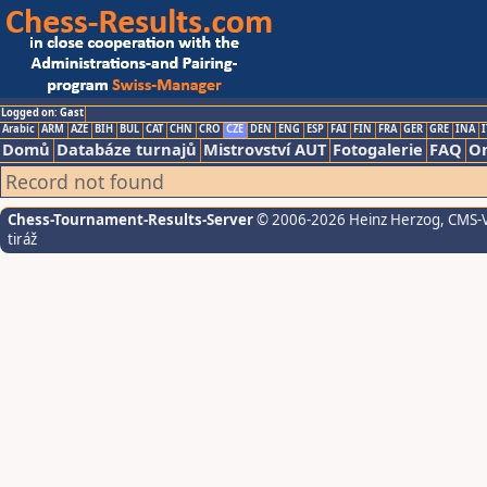
Logged on: Gast
Arabic
ARM
AZE
BIH
BUL
CAT
CHN
CRO
CZE
DEN
ENG
ESP
FAI
FIN
FRA
GER
GRE
INA
I
Domů
Databáze turnajů
Mistrovství AUT
Fotogalerie
FAQ
On
Record not found
Chess-Tournament-Results-Server
© 2006-2026 Heinz Herzog
, CMS-
tiráž