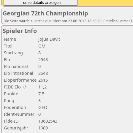
Georgian 72th Championship
Die Seite wurde zuletzt aktualisiert am 23.06.2013 18:30:20, Ersteller/Letzter
Spieler Info
Name
Jojua Davit
Titel
GM
Startrang
8
Elo
2548
Elo national
0
Elo intnational
2548
Eloperformance
2615
FIDE Elo +/-
11,2
Punkte
7,5
Rang
3
Föderation
GEO
Ident-Nummer
0
Fide-ID
13602543
Geburtsjahr
1989