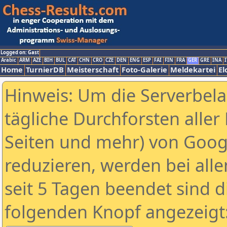
Logged on: Gast
Arabic
ARM
AZE
BIH
BUL
CAT
CHN
CRO
CZE
DEN
ENG
ESP
FAI
FIN
FRA
GER
GRE
INA
I
Home
TurnierDB
Meisterschaft
Foto-Galerie
Meldekartei
El
Hinweis: Um die Serverbel
tägliche Durchforsten aller 
Seiten und mehr) von Goog
reduzieren, werden bei alle
seit 5 Tagen beendet sind d
folgenden Knopf angezeigt