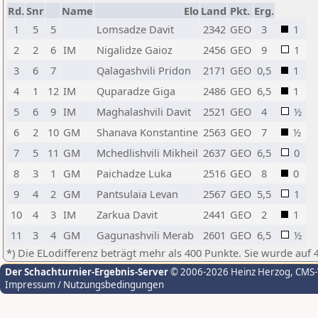
Rd.
Snr
Name
Elo
Land
Pkt.
Erg.
1
5
5
Lomsadze Davit
2342
GEO
3
1
2
2
6
IM
Nigalidze Gaioz
2456
GEO
9
1
3
6
7
Qalagashvili Pridon
2171
GEO
0,5
1
4
1
12
IM
Quparadze Giga
2486
GEO
6,5
1
5
6
9
IM
Maghalashvili Davit
2521
GEO
4
½
6
2
10
GM
Shanava Konstantine
2563
GEO
7
½
7
5
11
GM
Mchedlishvili Mikheil
2637
GEO
6,5
0
8
3
1
GM
Paichadze Luka
2516
GEO
8
0
9
4
2
GM
Pantsulaia Levan
2567
GEO
5,5
1
10
4
3
IM
Zarkua Davit
2441
GEO
2
1
11
3
4
GM
Gagunashvili Merab
2601
GEO
6,5
½
*) Die ELodifferenz beträgt mehr als 400 Punkte. Sie wurde auf 
Der Schachturnier-Ergebnis-Server
© 2006-2026 Heinz Herzog
, CMS
Impressum / Nutzungsbedingungen