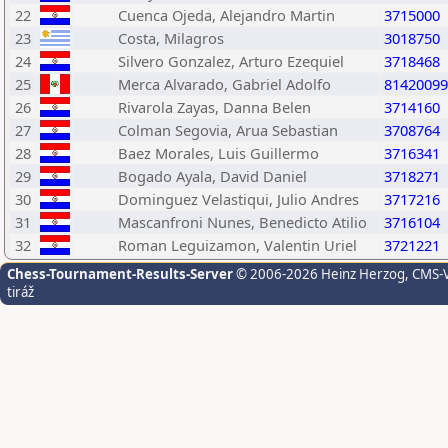
22
Cuenca Ojeda, Alejandro Martin
3715000
23
Costa, Milagros
3018750
24
Silvero Gonzalez, Arturo Ezequiel
3718468
25
Merca Alvarado, Gabriel Adolfo
81420099
26
Rivarola Zayas, Danna Belen
3714160
27
Colman Segovia, Arua Sebastian
3708764
28
Baez Morales, Luis Guillermo
3716341
29
Bogado Ayala, David Daniel
3718271
30
Dominguez Velastiqui, Julio Andres
3717216
31
Mascanfroni Nunes, Benedicto Atilio
3716104
32
Roman Leguizamon, Valentin Uriel
3721221
Chess-Tournament-Results-Server
© 2006-2026 Heinz Herzog
, CMS-
tiráž