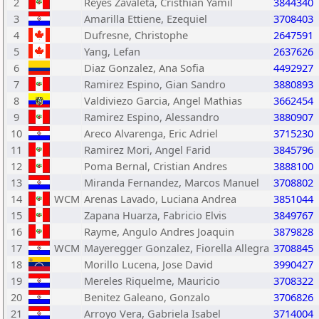
2
Reyes Zavaleta, Cristhian Yamil
3844340
3
Amarilla Ettiene, Ezequiel
3708403
4
Dufresne, Christophe
2647591
5
Yang, Lefan
2637626
6
Diaz Gonzalez, Ana Sofia
4492927
7
Ramirez Espino, Gian Sandro
3880893
8
Valdiviezo Garcia, Angel Mathias
3662454
9
Ramirez Espino, Alessandro
3880907
10
Areco Alvarenga, Eric Adriel
3715230
11
Ramirez Mori, Angel Farid
3845796
12
Poma Bernal, Cristian Andres
3888100
13
Miranda Fernandez, Marcos Manuel
3708802
14
WCM
Arenas Lavado, Luciana Andrea
3851044
15
Zapana Huarza, Fabricio Elvis
3849767
16
Rayme, Angulo Andres Joaquin
3879828
17
WCM
Mayeregger Gonzalez, Fiorella Allegra
3708845
18
Morillo Lucena, Jose David
3990427
19
Mereles Riquelme, Mauricio
3708322
20
Benitez Galeano, Gonzalo
3706826
21
Arroyo Vera, Gabriela Isabel
3714004