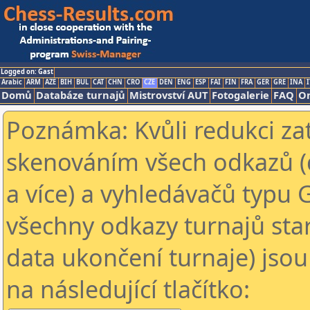
Logged on: Gast
Arabic
ARM
AZE
BIH
BUL
CAT
CHN
CRO
CZE
DEN
ENG
ESP
FAI
FIN
FRA
GER
GRE
INA
I
Domů
Databáze turnajů
Mistrovství AUT
Fotogalerie
FAQ
On
Poznámka: Kvůli redukci za
skenováním všech odkazů (
a více) a vyhledávačů typu 
všechny odkazy turnajů star
data ukončení turnaje) jsou
na následující tlačítko: