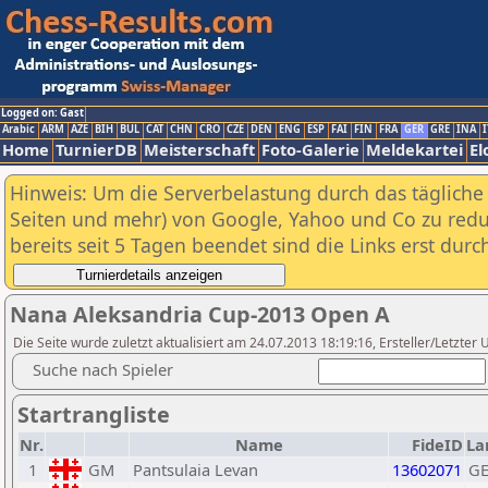
Logged on: Gast
Arabic
ARM
AZE
BIH
BUL
CAT
CHN
CRO
CZE
DEN
ENG
ESP
FAI
FIN
FRA
GER
GRE
INA
I
Home
TurnierDB
Meisterschaft
Foto-Galerie
Meldekartei
El
Hinweis: Um die Serverbelastung durch das tägliche D
Seiten und mehr) von Google, Yahoo und Co zu reduz
bereits seit 5 Tagen beendet sind die Links erst dur
Nana Aleksandria Cup-2013 Open A
Die Seite wurde zuletzt aktualisiert am 24.07.2013 18:19:16, Ersteller/Letzter
Suche nach Spieler
Startrangliste
Nr.
Name
FideID
La
1
GM
Pantsulaia Levan
13602071
G