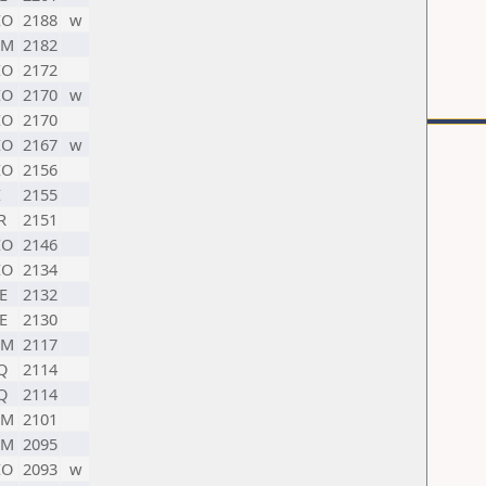
EO
2188
w
RM
2182
EO
2172
EO
2170
w
EO
2170
EO
2167
w
EO
2156
I
2155
R
2151
EO
2146
EO
2134
E
2132
E
2130
RM
2117
Q
2114
Q
2114
RM
2101
RM
2095
EO
2093
w