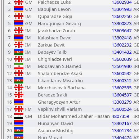
2
GM
Paichadze Luka
13602934
G
3
GM
Babujian Levon
13301993
A
4
IM
Quparadze Giga
13602250
G
5
GM
Harutjunyan Gevorg
13300873
A
6
IM
Javakhadze Zurab
13603647
G
7
IM
Kalashian David
13302418
A
8
IM
Zarkua Davit
13602292
G
9
IM
Babayev Talib
13401432
AZ
10
IM
Chighladze Iveri
13602039
G
11
IM
Moosavian S.Hamed
12501930
IR
12
IM
Shalamberidze Akaki
13600532
G
13
Iskandarov Misratdin
13400312
AZ
14
IM
Morchiashvili Bachana
13602535
G
15
Beradze Irakli
13604597
G
16
Gharagyozyan Artur
13303279
A
17
FM
Vepkhvishvili Varlam
13600524
G
18
CM
Didar Mohammed Zhaher Hassan
4807359
IR
19
Hunanyan David
13302167
A
20
Asgarov Mushfig
13401734
AZ
21
Nuri Murad
13404474
AZ