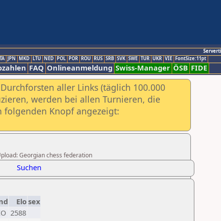
Servert
TA
JPN
MKD
LTU
NED
POL
POR
ROU
RUS
SRB
SVK
SWE
TUR
UKR
VIE
FontSize:11pt
ozahlen
FAQ
Onlineanmeldung
Swiss-Manager
ÖSB
FIDE
urchforsten aller Links (täglich 100.000
ieren, werden bei allen Turnieren, die
ch folgenden Knopf angezeigt:
 Upload: Georgian chess federation
Suchen
nd
Elo
sex
EO
2588