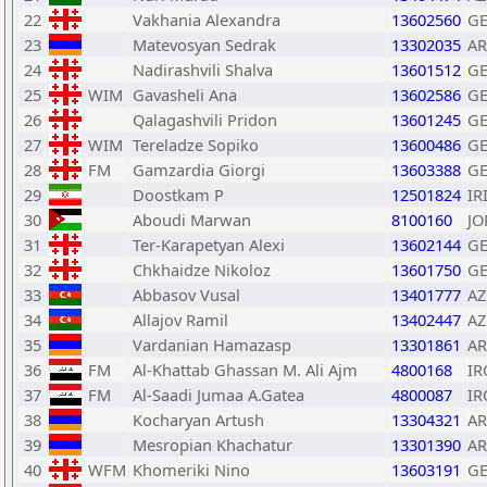
22
Vakhania Alexandra
13602560
G
23
Matevosyan Sedrak
13302035
A
24
Nadirashvili Shalva
13601512
G
25
WIM
Gavasheli Ana
13602586
G
26
Qalagashvili Pridon
13601245
G
27
WIM
Tereladze Sopiko
13600486
G
28
FM
Gamzardia Giorgi
13603388
G
29
Doostkam P
12501824
IR
30
Aboudi Marwan
8100160
JO
31
Ter-Karapetyan Alexi
13602144
G
32
Chkhaidze Nikoloz
13601750
G
33
Abbasov Vusal
13401777
AZ
34
Allajov Ramil
13402447
AZ
35
Vardanian Hamazasp
13301861
A
36
FM
Al-Khattab Ghassan M. Ali Ajm
4800168
IR
37
FM
Al-Saadi Jumaa A.Gatea
4800087
IR
38
Kocharyan Artush
13304321
A
39
Mesropian Khachatur
13301390
A
40
WFM
Khomeriki Nino
13603191
G