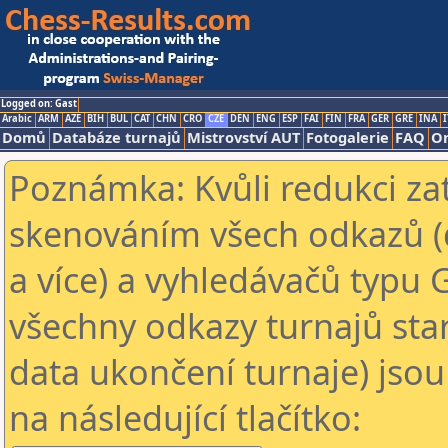
Logged on: Gast
Arabic
ARM
AZE
BIH
BUL
CAT
CHN
CRO
CZE
DEN
ENG
ESP
FAI
FIN
FRA
GER
GRE
INA
I
Domů
Databáze turnajů
Mistrovství AUT
Fotogalerie
FAQ
On
Poznámka: Kvůli redukci za
skenováním všech odkazů (
a více) a vyhledávačů typu 
všechny odkazy turnajů star
data ukončení turnaje) jsou
na následující tlačítko: