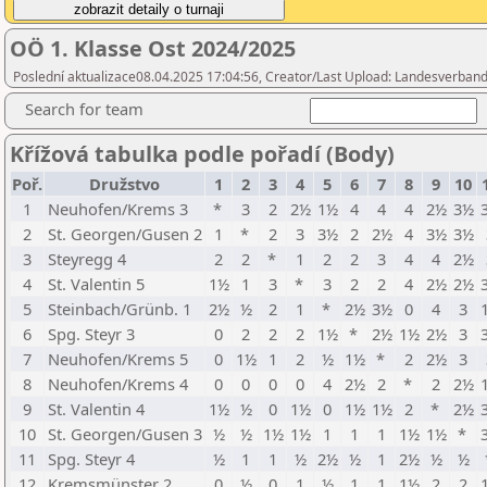
OÖ 1. Klasse Ost 2024/2025
Poslední aktualizace08.04.2025 17:04:56, Creator/Last Upload: Landesverband
Search for team
Křížová tabulka podle pořadí (Body)
Poř.
Družstvo
1
2
3
4
5
6
7
8
9
10
1
Neuhofen/Krems 3
*
3
2
2½
1½
4
4
4
2½
3½
2
St. Georgen/Gusen 2
1
*
2
3
3½
2
2½
4
3½
3½
3
Steyregg 4
2
2
*
1
2
2
3
4
4
2½
4
St. Valentin 5
1½
1
3
*
3
2
2
4
2½
2½
5
Steinbach/Grünb. 1
2½
½
2
1
*
2½
3½
0
4
3
6
Spg. Steyr 3
0
2
2
2
1½
*
2½
1½
2½
3
7
Neuhofen/Krems 5
0
1½
1
2
½
1½
*
2
2½
3
8
Neuhofen/Krems 4
0
0
0
0
4
2½
2
*
2
2½
9
St. Valentin 4
1½
½
0
1½
0
1½
1½
2
*
2½
10
St. Georgen/Gusen 3
½
½
1½
1½
1
1
1
1½
1½
*
11
Spg. Steyr 4
½
1
1
½
2½
½
1
2½
½
½
12
Kremsmünster 2
0
½
0
1
½
1
1
1½
2
2