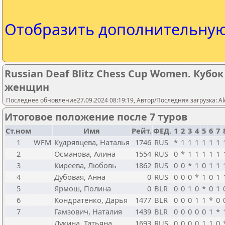
Отобразить дополнительну
Russian Deaf Blitz Chess Cup Women. Кубо
женщин
Последнее обновление27.09.2024 08:19:19, Автор/Последняя загрузка: Al
Итоговое положение после 7 туров
Ст.ном
Имя
Рейт.
ФЕД.
1
2
3
4
5
6
7
1
WFM
Кудрявцева, Наталья
1746
RUS
*
1
1
1
1
1
1
2
Османова, Алина
1554
RUS
0
*
1
1
1
1
1
3
Киреева, Любовь
1862
RUS
0
0
*
1
0
1
1
4
Дубовая, Анна
0
RUS
0
0
0
*
1
0
1
5
Ярмош, Полина
0
BLR
0
0
1
0
*
0
1
6
Кондратенко, Дарья
1477
BLR
0
0
0
1
1
*
0
7
Гамзович, Наталия
1439
BLR
0
0
0
0
0
1
*
Лукина, Татьяна
1693
RUS
0
0
0
0
1
1
0