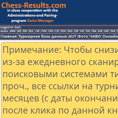
Logged on: Gast
Arabic
ARM
AZE
BIH
BUL
CAT
CHN
CRO
CZE
DEN
ENG
ESP
FAI
FIN
FRA
GER
GRE
INA
I
Главная
Турнирная база данных
AUT
Фото
ЧАВО
Онлайн
Примечание: Чтобы снизи
из-за ежедневного скани
поисковыми системами ти
проч., все ссылки на тур
месяцев (с даты окончан
после клика по данной кн