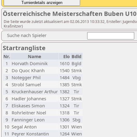
Österreichische Meisterschaften Buben U10
Die Seite wurde zuletzt aktualisiert am 02.06.2013 10:33:32, Ersteller: Jugen
Kraßnitzer)
Suche nach Spieler
Startrangliste
Nr.
Name
Elo
Bdld
1
Horvath Dominik
1610
Bgld
2
Do Quoc Khanh
1540
Stmk
3
Notegger Phil
1484
Vbg
4
Strobl Samuel
1385
Stmk
5
Kruckenhauser Arthur
1382
Tir
6
Hadler Johannes
1327
Stmk
7
Eliskases Simon
1324
Tir
8
Rohrleitner Noel
1318
Tir
9
Fanninger Leon
1306
Sbg
10
Segal Anton
1301
Wien
11
Peyrer Konstantin
1264
Wien