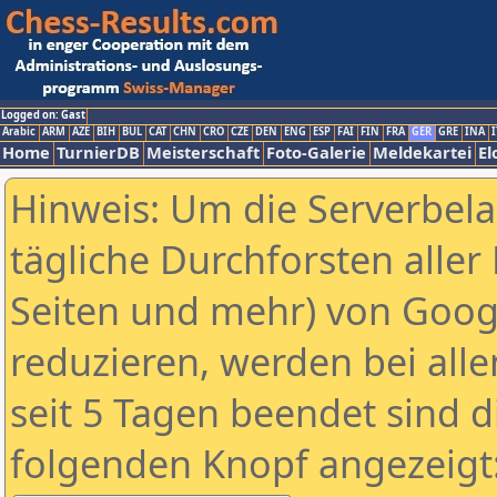
Logged on: Gast
Arabic
ARM
AZE
BIH
BUL
CAT
CHN
CRO
CZE
DEN
ENG
ESP
FAI
FIN
FRA
GER
GRE
INA
I
Home
TurnierDB
Meisterschaft
Foto-Galerie
Meldekartei
El
Hinweis: Um die Serverbel
tägliche Durchforsten aller 
Seiten und mehr) von Goog
reduzieren, werden bei alle
seit 5 Tagen beendet sind d
folgenden Knopf angezeigt