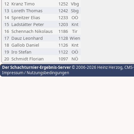
12
Kranz Timo
1252
Vbg
13
Loreth Thomas
1242
Sbg
14
Spreitzer Elias
1233
OÖ
15
Ladstätter Peter
1203
Knt
16
Schennach Nikolaus
1186
Tir
17
Dauz Leonhard
1128
Wien
18
Gallob Daniel
1126
Knt
19
Iro Stefan
1122
OÖ
20
Schmidt Florian
1097
NÖ
Der Schachturnier-Ergebnis-Server
© 2006-2026 Heinz Herzog
, CMS
Impressum / Nutzungsbedingungen