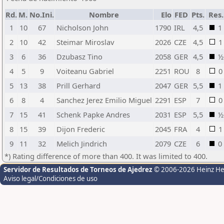
Rd.
M.
No.Ini.
Nombre
Elo
FED
Pts.
Res.
1
10
67
Nicholson John
1790
IRL
4,5
1
2
10
42
Steimar Miroslav
2026
CZE
4,5
1
3
6
36
Dzubasz Tino
2058
GER
4,5
½
4
5
9
Voiteanu Gabriel
2251
ROU
8
0
5
13
38
Prill Gerhard
2047
GER
5,5
1
6
8
4
Sanchez Jerez Emilio Miguel
2291
ESP
7
0
7
15
41
Schenk Papke Andres
2031
ESP
5,5
½
8
15
39
Dijon Frederic
2045
FRA
4
1
9
11
32
Melich Jindrich
2079
CZE
6
0
*) Rating difference of more than 400. It was limited to 400.
Servidor de Resultados de Torneos de Ajedrez
© 2006-2026 Heinz H
Aviso legal/Condiciones de uso