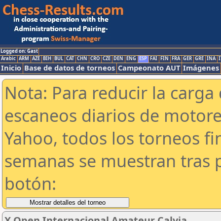
Logged on: Gast
Arabic
ARM
AZE
BIH
BUL
CAT
CHN
CRO
CZE
DEN
ENG
ESP
FAI
FIN
FRA
GER
GRE
INA
I
Inicio
Base de datos de torneos
Campeonato AUT
Imágenes
Nota: Para reducir la carga 
escaneos diarios de motor
Yahoo, todos los torneos f
semanas se muestran tras p
botón:
X Open Internacional Amateur Calvia