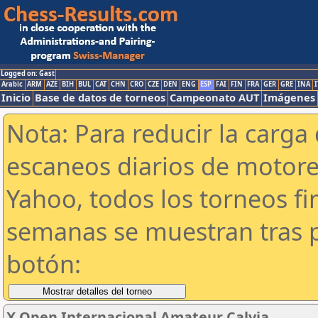
Logged on: Gast
Arabic
ARM
AZE
BIH
BUL
CAT
CHN
CRO
CZE
DEN
ENG
ESP
FAI
FIN
FRA
GER
GRE
INA
I
Inicio
Base de datos de torneos
Campeonato AUT
Imágenes
Nota: Para reducir la carga 
escaneos diarios de motor
Yahoo, todos los torneos f
semanas se muestran tras p
botón:
X Open Internacional Amateur Calvia