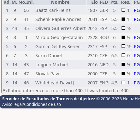
Rd.
M.
No.Ini.
Nombre
Elo
FED
Pts.
Res.
P
1
9
66
Baatz Karl-Heinz
1807
GER
5
1
P
2
9
41
Schenk Papke Andres
2031
ESP
5,5
1
P
3
43
45
Olivera Gutierrez Albert
2013
ESP
5,5
½
4
3
1
Miroiu George-Catalin
2328
ROU
6
½
P
5
6
2
Garcia Del Rey Senen
2317
ESP
6
½
P
6
7
3
Sorm Daniel
2310
CZE
6,5
0
P
7
14
43
Luijpen Michiel
2016
NED
5
½
P
8
14
47
Slovak Pavel
2000
CZE
5
½
P
9
14
46
Whitehead David J
2007
ENG
4,5
1
P
*) Rating difference of more than 400. It was limited to 400.
Servidor de Resultados de Torneos de Ajedrez
© 2006-2026 Heinz H
Aviso legal/Condiciones de uso