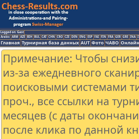
Logged on: Gast
Arabic
ARM
AZE
BIH
BUL
CAT
CHN
CRO
CZE
DEN
ENG
ESP
FAI
FIN
FRA
GER
GRE
INA
I
Главная
Турнирная база данных
AUT
Фото
ЧАВО
Онлайн
Примечание: Чтобы снизи
из-за ежедневного скани
поисковыми системами ти
проч., все ссылки на тур
месяцев (с даты окончан
после клика по данной кн