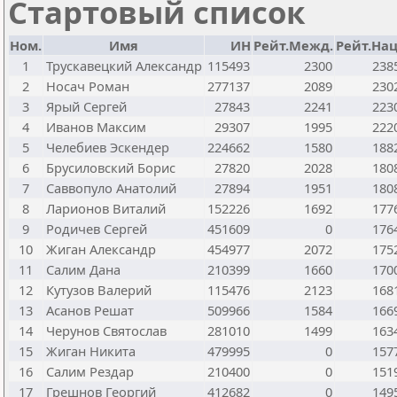
Стартовый список
Ном.
Имя
ИН
Рейт.Межд.
Рейт.Нац
1
Трускавецкий Александр
115493
2300
238
2
Носач Роман
277137
2089
230
3
Ярый Сергей
27843
2241
223
4
Иванов Максим
29307
1995
222
5
Челебиев Эскендер
224662
1580
188
6
Брусиловский Борис
27820
2028
180
7
Саввопуло Анатолий
27894
1951
180
8
Ларионов Виталий
152226
1692
177
9
Родичев Сергей
451609
0
176
10
Жиган Александр
454977
2072
175
11
Салим Дана
210399
1660
170
12
Кутузов Валерий
115476
2123
168
13
Асанов Решат
509966
1584
166
14
Черунов Святослав
281010
1499
163
15
Жиган Никита
479995
0
157
16
Салим Рездар
210400
0
151
17
Грешнов Георгий
412682
0
149