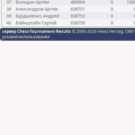
37
Володин Артём
480964
0
100
38
Александров Артем
638751
0
39
Бурдыленко Андрей
638752
0
40
Вайнштейн Сергей
638750
0
сервер Chess-Tournament-Results
© 2006-2026 Heinz Herzog
, CMS-
условия использования