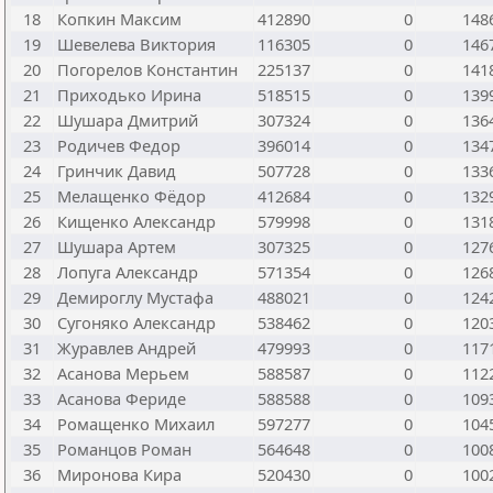
18
Копкин Максим
412890
0
148
19
Шевелева Виктория
116305
0
146
20
Погорелов Константин
225137
0
141
21
Приходько Ирина
518515
0
139
22
Шушара Дмитрий
307324
0
136
23
Родичев Федор
396014
0
134
24
Гринчик Давид
507728
0
133
25
Мелащенко Фёдор
412684
0
132
26
Кищенко Александр
579998
0
131
27
Шушара Артем
307325
0
127
28
Лопуга Александр
571354
0
126
29
Демироглу Мустафа
488021
0
124
30
Сугоняко Александр
538462
0
120
31
Журавлев Андрей
479993
0
117
32
Асанова Мерьем
588587
0
112
33
Асанова Фериде
588588
0
109
34
Ромащенко Михаил
597277
0
104
35
Романцов Роман
564648
0
100
36
Миронова Кира
520430
0
100