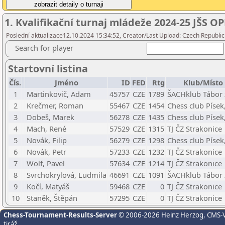
1. Kvalifikační turnaj mládeže 2024-25 JŠS O
Poslední aktualizace12.10.2024 15:34:52, Creator/Last Upload: Czech Republic
Search for player
Startovní listina
Čís.
Jméno
ID
FED
Rtg
Klub/Místo
1
Martinkovič, Adam
45757
CZE
1789
ŠACHklub Tábor z
2
Krečmer, Roman
55467
CZE
1454
Chess club Písek,
3
Dobeš, Marek
56278
CZE
1435
Chess club Písek,
4
Mach, René
57529
CZE
1315
TJ ČZ Strakonice
5
Novák, Filip
56279
CZE
1298
Chess club Písek,
6
Novák, Petr
57233
CZE
1232
TJ ČZ Strakonice
7
Wolf, Pavel
57634
CZE
1214
TJ ČZ Strakonice
8
Svrchokrylová, Ludmila
46691
CZE
1091
ŠACHklub Tábor z
9
Kočí, Matyáš
59468
CZE
0
TJ ČZ Strakonice
10
Staněk, Štěpán
57295
CZE
0
TJ ČZ Strakonice
Chess-Tournament-Results-Server
© 2006-2026 Heinz Herzog
, CMS-
tiráž