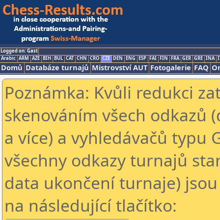
Logged on: Gast
Arabic
ARM
AZE
BIH
BUL
CAT
CHN
CRO
CZE
DEN
ENG
ESP
FAI
FIN
FRA
GER
GRE
INA
I
Domů
Databáze turnajů
Mistrovství AUT
Fotogalerie
FAQ
On
Poznámka: Kvůli redukci za
skenováním všech odkazů (
a více) a vyhledávačů typu 
všechny odkazy turnajů star
data ukončení turnaje) jsou
na následující tlačítko: