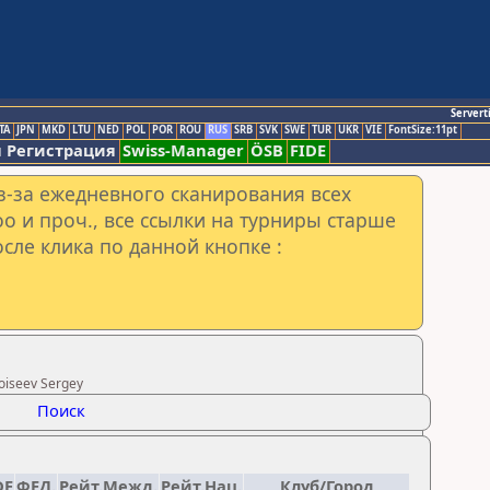
Servert
TA
JPN
MKD
LTU
NED
POL
POR
ROU
RUS
SRB
SVK
SWE
TUR
UKR
VIE
FontSize:11pt
 Регистрация
Swiss-Manager
ÖSB
FIDE
з-за ежедневного сканирования всех
o и проч., все ссылки на турниры старше
сле клика по данной кнопке :
oiseev Sergey
Поиск
DE
ФЕД.
Рейт.Межд.
Рейт.Нац.
Клуб/Город