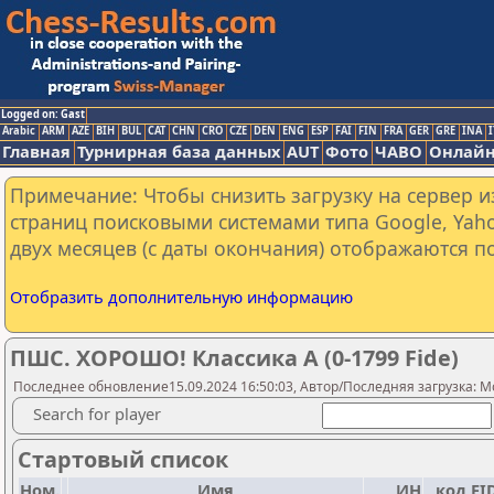
Logged on: Gast
Arabic
ARM
AZE
BIH
BUL
CAT
CHN
CRO
CZE
DEN
ENG
ESP
FAI
FIN
FRA
GER
GRE
INA
I
Главная
Турнирная база данных
AUT
Фото
ЧАВО
Онлайн
Примечание: Чтобы снизить загрузку на сервер и
страниц поисковыми системами типа Google, Yaho
двух месяцев (с даты окончания) отображаются по
Отобразить дополнительную информацию
ПШС. ХОРОШО! Классика А (0-1799 Fide)
Последнее обновление15.09.2024 16:50:03, Автор/Последняя загрузка: M
Search for player
Стартовый список
Ном.
Имя
ИН
код FI