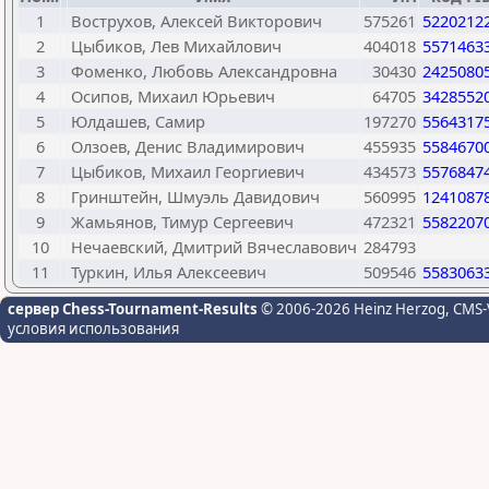
1
Вострухов, Алексей Викторович
575261
5220212
2
Цыбиков, Лев Михайлович
404018
5571463
3
Фоменко, Любовь Александровна
30430
2425080
4
Осипов, Михаил Юрьевич
64705
3428552
5
Юлдашев, Самир
197270
5564317
6
Олзоев, Денис Владимирович
455935
5584670
7
Цыбиков, Михаил Георгиевич
434573
5576847
8
Гринштейн, Шмуэль Давидович
560995
1241087
9
Жамьянов, Тимур Сергеевич
472321
5582207
10
Нечаевский, Дмитрий Вячеславович
284793
11
Туркин, Илья Алексеевич
509546
5583063
сервер Chess-Tournament-Results
© 2006-2026 Heinz Herzog
, CMS-
условия использования