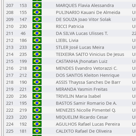
207
153
MARQUES Flavia Alessandra
U
208
155
PULINARIO Kauani De Almeida
U
209
147
DE SOUZA Joao Vitor Solak
U
210
230
RICCI Patricia
U
211
46
DA SILVA Lucas Ulisses T.
2
212
186
LIEBL Livia
U
213
233
STLER José Lucas Meira
U
214
235
TEIXEIRA SAITO Vinicius De Jesus
U
215
199
CASTANHA Jhonatan Luiz
U
216
218
MENDES Evandro Vetorazzi C.
U
217
212
DOS SANTOS Kleiton Henrique
U
218
190
ASSIS Thayssa Sanches De Barr
U
219
221
MIRANDA Yasmin Freitas
U
220
236
TRIVILIN Maria Isabel
U
221
195
BASTOS Samir Romario De A.
U
222
219
MENEZES Nicolle Pimentel Q.
U
223
220
MIQUELIM Ricardo Cesar
U
224
192
AGULHOS Rafael Lucas Pereira
U
225
181
CALIXTO Rafael De Oliveira
U