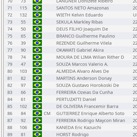
70
73
LANGNER Donizete Ribeiro
2
71
115
SANTOS NETO Amazonas
2
72
132
WIETH Kelvin Eduardo
U
73
55
SEKULA Markley Ribas
2
74
50
DEUS FILHO Joaquim De
2
75
65
BRANCO Guilherme Paulino
2
76
39
REZENDE Guilherme Vilela
2
77
90
OKAWATI Gabriel Akira
2
78
74
MOURA DE LIMA Wilian Rither D
2
79
47
SOUZA Marcos Valerio A.
2
80
103
ALMEIDA Alvaro Alves De
2
81
82
MARTINS Anderson Donay
2
82
97
SOUZA Gustavo Horokoski De
2
83
66
FERREIRA Ozeias Da Cunha
2
84
61
PERTUZATTI Daniel
2
85
102
DE OLIVEIRA Francemir Barra
2
86
84
CM
GUTIERREZ Enrique Alberto Soto
2
87
92
FERREIRA Rodrigo Maycon Miran
2
88
106
KANEDA Eric Kazuichi
2
89
81
HORST Rodrigo
2