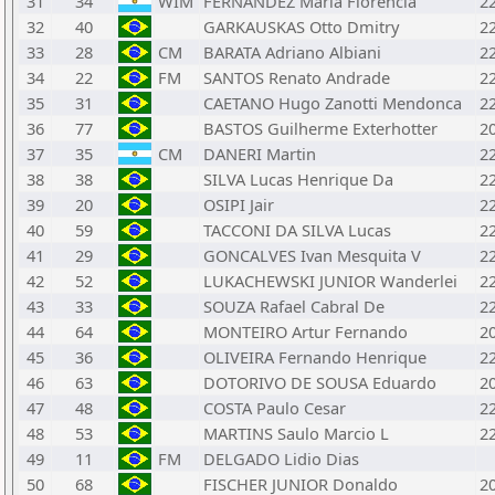
31
34
WIM
FERNANDEZ Maria Florencia
2
32
40
GARKAUSKAS Otto Dmitry
2
33
28
CM
BARATA Adriano Albiani
2
34
22
FM
SANTOS Renato Andrade
2
35
31
CAETANO Hugo Zanotti Mendonca
2
36
77
BASTOS Guilherme Exterhotter
2
37
35
CM
DANERI Martin
2
38
38
SILVA Lucas Henrique Da
2
39
20
OSIPI Jair
2
40
59
TACCONI DA SILVA Lucas
2
41
29
GONCALVES Ivan Mesquita V
2
42
52
LUKACHEWSKI JUNIOR Wanderlei
2
43
33
SOUZA Rafael Cabral De
2
44
64
MONTEIRO Artur Fernando
2
45
36
OLIVEIRA Fernando Henrique
2
46
63
DOTORIVO DE SOUSA Eduardo
2
47
48
COSTA Paulo Cesar
2
48
53
MARTINS Saulo Marcio L
2
49
11
FM
DELGADO Lidio Dias
50
68
FISCHER JUNIOR Donaldo
2