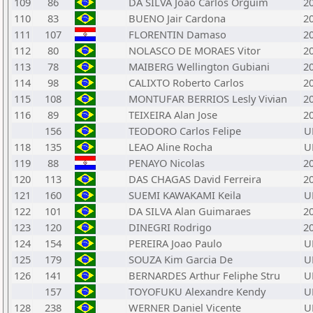
109
86
DA SILVA Joao Carlos Orguim
2
110
83
BUENO Jair Cardona
2
111
107
FLORENTIN Damaso
2
112
80
NOLASCO DE MORAES Vitor
2
113
78
MAIBERG Wellington Gubiani
2
114
98
CALIXTO Roberto Carlos
2
115
108
MONTUFAR BERRIOS Lesly Vivian
2
116
89
TEIXEIRA Alan Jose
2
156
TEODORO Carlos Felipe
U
118
135
LEAO Aline Rocha
U
119
88
PENAYO Nicolas
2
120
113
DAS CHAGAS David Ferreira
2
121
160
SUEMI KAWAKAMI Keila
U
122
101
DA SILVA Alan Guimaraes
2
123
120
DINEGRI Rodrigo
2
124
154
PEREIRA Joao Paulo
U
125
179
SOUZA Kim Garcia De
U
126
141
BERNARDES Arthur Feliphe Stru
U
157
TOYOFUKU Alexandre Kendy
U
128
238
WERNER Daniel Vicente
U