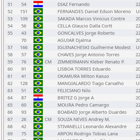
51
54
DIAZ Fernando
2
52
151
FERNANDES Daniel Edson Moreno
U
53
109
SAKADA Marcos Vinicius Contre
2
54
56
CELLA Glaucio Dalla Cortt
2
55
43
GONCALVES Jorge Roberto
2
70
AGUIAR Djalma
2
57
166
IGUINACHESKI Guilherme Modest
U
58
57
CHAVES Jorge Antonio Torres
2
59
76
CM
ZIMMERMANN Kleber Renato P.
2
60
91
LISBOA TORRES Eduardo
2
61
41
OKAMURA Milton Kasuo
2
62
128
MANGIALARDO Tiago Carvalho
U
63
51
FELICIANO Nilo
2
64
87
BRITEZ G Jorge A
2
65
60
MOURA Pedro Camargo
2
66
93
BOABAID Jorge Alberto Duardes
2
67
26
CM
SOUZA NEVES Andrey M.
2
68
42
STIVANELLI Leonardo Alexandre
2
69
75
ARPON Rodrigo Tobias Lana
2