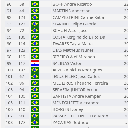
90
58
BOFF Andre Ricardo
2
91
44
MARTINS Anderson
2
92
124
CAMPESTRINI Carine Katia
2
93
122
MARINO Felipe Gabriel
U
94
72
SCHUH Astor Jose
2
95
136
COSTA Kerginaldo Brito Da
U
96
114
TAVARES Tayra Maria
2
97
123
DIAS Matheus Nunes
2
98
119
RIBEIRO Alef Miranda
2
99
117
SALINAS Victor
2
100
193
ALVES Vinicius Rodrigues
U
101
67
JESUS FILHO Jose Carlos
2
102
96
MEDEIROS Thauane Ferreira
2
103
94
SERAFIM JUNIOR Arnor
2
104
100
BAPTISTA Andre Kemper
2
105
111
MENEGHETTI Alexandre
2
106
110
BORGES Ivoney
2
107
99
PASSOS COUTINHO Eduardo
2
108
177
ZACARIAS Rodrigo
U