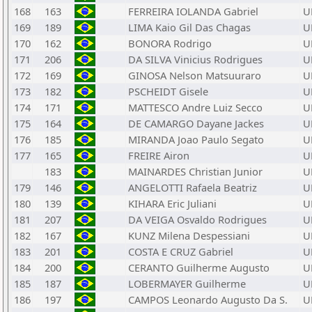
168
163
FERREIRA IOLANDA Gabriel
U
169
189
LIMA Kaio Gil Das Chagas
U
170
162
BONORA Rodrigo
U
171
206
DA SILVA Vinicius Rodrigues
U
172
169
GINOSA Nelson Matsuuraro
U
173
182
PSCHEIDT Gisele
U
174
171
MATTESCO Andre Luiz Secco
U
175
164
DE CAMARGO Dayane Jackes
U
176
185
MIRANDA Joao Paulo Segato
U
177
165
FREIRE Airon
U
183
MAINARDES Christian Junior
U
179
146
ANGELOTTI Rafaela Beatriz
U
180
139
KIHARA Eric Juliani
U
181
207
DA VEIGA Osvaldo Rodrigues
U
182
167
KUNZ Milena Despessiani
U
183
201
COSTA E CRUZ Gabriel
U
184
200
CERANTO Guilherme Augusto
U
185
187
LOBERMAYER Guilherme
U
186
197
CAMPOS Leonardo Augusto Da S.
U