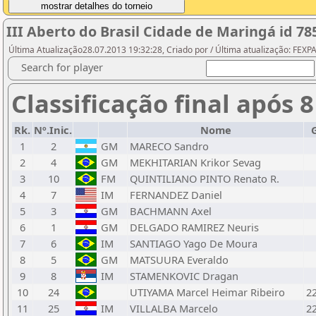
III Aberto do Brasil Cidade de Maringá id 78
Última Atualização28.07.2013 19:32:28, Criado por / Última atualização: FEX
Search for player
Classificação final após 
Rk.
Nº.Inic.
Nome
1
2
GM
MARECO Sandro
2
4
GM
MEKHITARIAN Krikor Sevag
3
10
FM
QUINTILIANO PINTO Renato R.
4
7
IM
FERNANDEZ Daniel
5
3
GM
BACHMANN Axel
6
1
GM
DELGADO RAMIREZ Neuris
7
6
IM
SANTIAGO Yago De Moura
8
5
GM
MATSUURA Everaldo
9
8
IM
STAMENKOVIC Dragan
10
24
UTIYAMA Marcel Heimar Ribeiro
2
11
25
IM
VILLALBA Marcelo
2