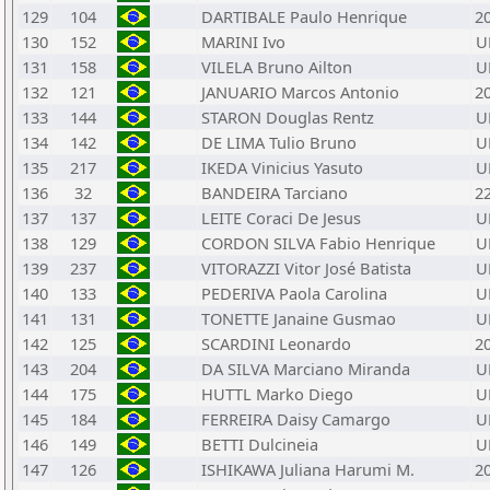
129
104
DARTIBALE Paulo Henrique
2
130
152
MARINI Ivo
U
131
158
VILELA Bruno Ailton
U
132
121
JANUARIO Marcos Antonio
2
133
144
STARON Douglas Rentz
U
134
142
DE LIMA Tulio Bruno
U
135
217
IKEDA Vinicius Yasuto
U
136
32
BANDEIRA Tarciano
2
137
137
LEITE Coraci De Jesus
U
138
129
CORDON SILVA Fabio Henrique
U
139
237
VITORAZZI Vitor José Batista
U
140
133
PEDERIVA Paola Carolina
U
141
131
TONETTE Janaine Gusmao
U
142
125
SCARDINI Leonardo
2
143
204
DA SILVA Marciano Miranda
U
144
175
HUTTL Marko Diego
U
145
184
FERREIRA Daisy Camargo
U
146
149
BETTI Dulcineia
U
147
126
ISHIKAWA Juliana Harumi M.
2