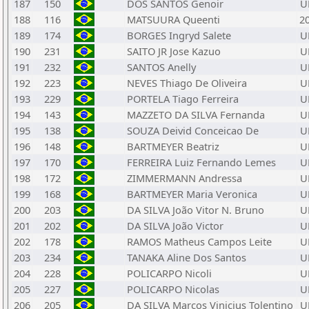
187
150
DOS SANTOS Genoir
U
188
116
MATSUURA Queenti
2
189
174
BORGES Ingryd Salete
U
190
231
SAITO JR Jose Kazuo
U
191
232
SANTOS Anelly
U
192
223
NEVES Thiago De Oliveira
U
193
229
PORTELA Tiago Ferreira
U
194
143
MAZZETO DA SILVA Fernanda
U
195
138
SOUZA Deivid Conceicao De
U
196
148
BARTMEYER Beatriz
U
197
170
FERREIRA Luiz Fernando Lemes
U
198
172
ZIMMERMANN Andressa
U
199
168
BARTMEYER Maria Veronica
U
200
203
DA SILVA João Vitor N. Bruno
U
201
202
DA SILVA João Victor
U
202
178
RAMOS Matheus Campos Leite
U
203
234
TANAKA Aline Dos Santos
U
204
228
POLICARPO Nicoli
U
205
227
POLICARPO Nicolas
U
206
205
DA SILVA Marcos Vinicius Tolentino
U