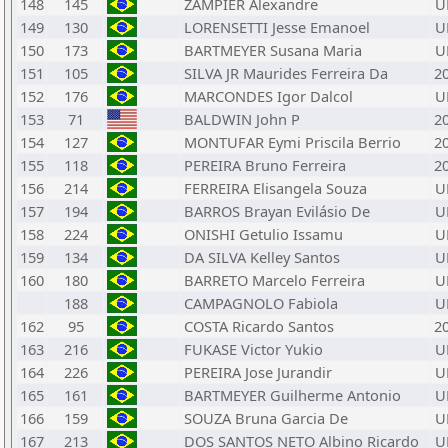
148
145
ZAMPIER Alexandre
U
149
130
LORENSETTI Jesse Emanoel
U
150
173
BARTMEYER Susana Maria
U
151
105
SILVA JR Maurides Ferreira Da
2
152
176
MARCONDES Igor Dalcol
U
153
71
BALDWIN John P
2
154
127
MONTUFAR Eymi Priscila Berrio
2
155
118
PEREIRA Bruno Ferreira
2
156
214
FERREIRA Elisangela Souza
U
157
194
BARROS Brayan Evilásio De
U
158
224
ONISHI Getulio Issamu
U
159
134
DA SILVA Kelley Santos
U
160
180
BARRETO Marcelo Ferreira
U
188
CAMPAGNOLO Fabiola
U
162
95
COSTA Ricardo Santos
2
163
216
FUKASE Victor Yukio
U
164
226
PEREIRA Jose Jurandir
U
165
161
BARTMEYER Guilherme Antonio
U
166
159
SOUZA Bruna Garcia De
U
167
213
DOS SANTOS NETO Albino Ricardo
U