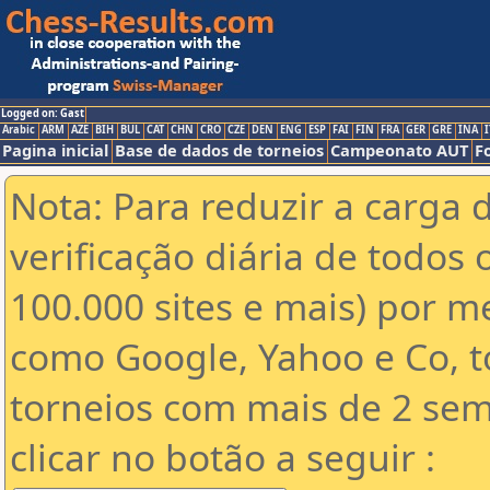
Logged on: Gast
Arabic
ARM
AZE
BIH
BUL
CAT
CHN
CRO
CZE
DEN
ENG
ESP
FAI
FIN
FRA
GER
GRE
INA
I
Pagina inicial
Base de dados de torneios
Campeonato AUT
F
Nota: Para reduzir a carga 
verificação diária de todos 
100.000 sites e mais) por 
como Google, Yahoo e Co, t
torneios com mais de 2 sem
clicar no botão a seguir :