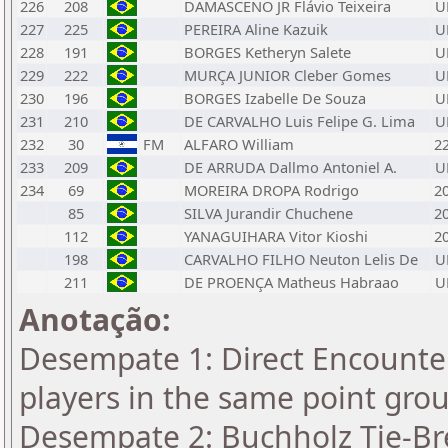
226
208
DAMASCENO JR Flávio Teixeira
U
227
225
PEREIRA Aline Kazuik
U
228
191
BORGES Ketheryn Salete
U
229
222
MURÇA JUNIOR Cleber Gomes
U
230
196
BORGES Izabelle De Souza
U
231
210
DE CARVALHO Luis Felipe G. Lima
U
232
30
FM
ALFARO William
2
233
209
DE ARRUDA Dallmo Antoniel A.
U
234
69
MOREIRA DROPA Rodrigo
2
85
SILVA Jurandir Chuchene
2
112
YANAGUIHARA Vitor Kioshi
2
198
CARVALHO FILHO Neuton Lelis De
U
211
DE PROENÇA Matheus Habraao
U
Anotação:
Desempate 1: Direct Encounter
players in the same point gro
Desempate 2: Buchholz Tie-Bre