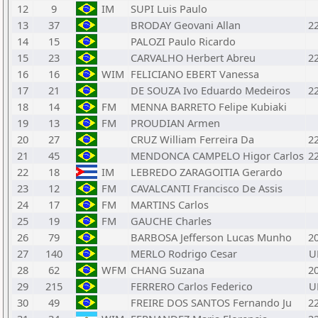
12
9
IM
SUPI Luis Paulo
13
37
BRODAY Geovani Allan
2
14
15
PALOZI Paulo Ricardo
15
23
CARVALHO Herbert Abreu
2
16
16
WIM
FELICIANO EBERT Vanessa
17
21
DE SOUZA Ivo Eduardo Medeiros
2
18
14
FM
MENNA BARRETO Felipe Kubiaki
19
13
FM
PROUDIAN Armen
20
27
CRUZ William Ferreira Da
2
21
45
MENDONCA CAMPELO Higor Carlos
2
22
18
IM
LEBREDO ZARAGOITIA Gerardo
23
12
FM
CAVALCANTI Francisco De Assis
24
17
FM
MARTINS Carlos
25
19
FM
GAUCHE Charles
26
79
BARBOSA Jefferson Lucas Munho
2
27
140
MERLO Rodrigo Cesar
U
28
62
WFM
CHANG Suzana
2
29
215
FERRERO Carlos Federico
U
30
49
FREIRE DOS SANTOS Fernando Ju
2