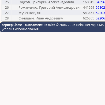
25
Гудков, Григорий Александрович
160319
34396
26
Романенко, Григорий Александрович
441559
55802
27
Жученков, Ян
543457
52203
28
Синицын, Иван Андреевич
626355
52206
сервер Chess-Tournament-Results
© 2006-2026 Heinz Herzog
, CMS-
условия использования