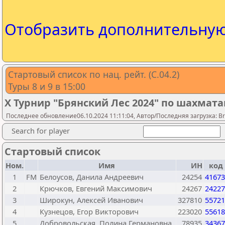
Отобразить дополнительну
Стартовый список по нац. рейт. (C.04.2)
Туры 8 и 9 в 15:00
X Турнир "Брянский Лес 2024" по шахмат
Последнее обновление06.10.2024 11:11:04, Автор/Последняя загрузка: Bry
Search for player
Стартовый список
Ном.
Имя
ИН
код
1
FM
Белоусов, Данила Андреевич
24254
41673
2
Крючков, Евгений Максимович
24267
24227
3
Широкун, Алексей Иванович
327810
55721
4
Кузнецов, Егор Викторович
223020
55618
5
Добровольская, Полина Германовна
78935
34367