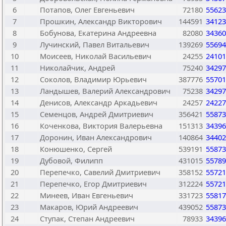
6
Потапов, Олег Евгеньевич
72180
55623
7
Прошкин, Александр Викторович
144591
34123
8
Бобунова, Екатерина Андреевна
82080
34360
9
Лучинский, Павел Витальевич
139269
55694
10
Моисеев, Николай Васильевич
24255
24101
11
Николайчик, Андрей
75240
34297
12
Соколов, Владимир Юрьевич
387776
55701
13
Ландышев, Валерий Александрович
75238
34297
14
Денисов, Александр Аркадьевич
24257
24227
15
Семенцов, Андрей Дмитриевич
356421
55873
16
Коченкова, Виктория Валерьевна
151313
34396
17
Доронин, Иван Александрович
140864
34402
18
Конюшенко, Сергей
539191
55873
19
Дубовой, Филипп
431015
55789
20
Перепечко, Савелий Дмитриевич
358152
55721
21
Перепечко, Егор Дмитриевич
312224
55721
22
Минеев, Иван Евгеньевич
331723
55817
23
Макаров, Юрий Андреевич
439052
55873
24
Ступак, Степан Андреевич
78933
34396