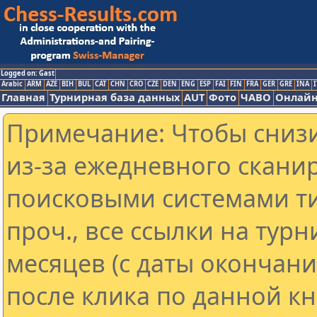
Logged on: Gast
Arabic
ARM
AZE
BIH
BUL
CAT
CHN
CRO
CZE
DEN
ENG
ESP
FAI
FIN
FRA
GER
GRE
INA
I
Главная
Турнирная база данных
AUT
Фото
ЧАВО
Онлайн
Примечание: Чтобы снизи
из-за ежедневного скани
поисковыми системами ти
проч., все ссылки на тур
месяцев (с даты окончан
после клика по данной кн