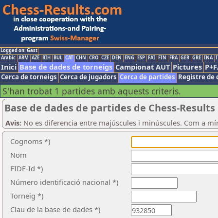
Logged on: Gast
Arabic
ARM
AZE
BIH
BUL
CAT
CHN
CRO
CZE
DEN
ENG
ESP
FAI
FIN
FRA
GER
GRE
INA
I
Inici
Base de dades de torneigs
Campionat AUT
Pictures
P+F
Cerca de torneigs
Cerca de jugadors
Cerca de partides
Registre de 
S'han trobat 1 partides amb aquests criteris.
Base de dades de partides de Chess-Results
Avis:
No es diferencia entre majúscules i minúscules. Com a mí
Cognoms *)
Nom
FIDE-Id *)
Número identificació nacional *)
Torneig *)
Clau de la base de dades *)