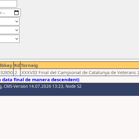
dbkey
Rd
Torneig
932850
2
XXXVIII Final del Campionat de Catalunya de Veterans 
a data final de manera descendent)
g
, CMS-Version 14.07.2026 13:23, Node S2