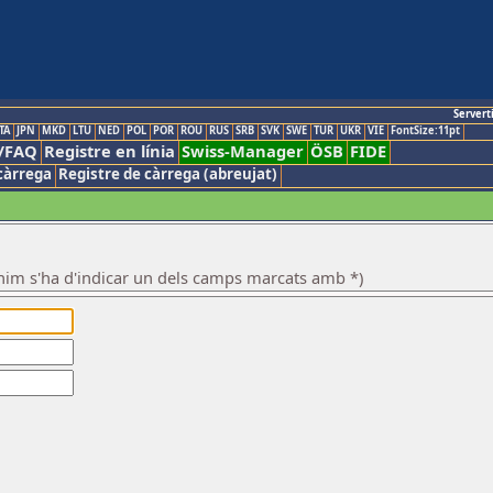
Servert
TA
JPN
MKD
LTU
NED
POL
POR
ROU
RUS
SRB
SVK
SWE
TUR
UKR
VIE
FontSize:11pt
/FAQ
Registre en línia
Swiss-Manager
ÖSB
FIDE
càrrega
Registre de càrrega (abreujat)
nim s'ha d'indicar un dels camps marcats amb *)