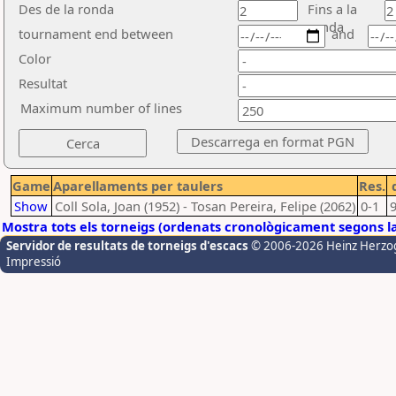
Des de la ronda
Fins a la
ronda
tournament end between
and
Color
Resultat
Maximum number of lines
Game
Aparellaments per taulers
Res.
Show
Coll Sola, Joan (1952) - Tosan Pereira, Felipe (2062)
0-1
Mostra tots els torneigs (ordenats cronològicament segons l
Servidor de resultats de torneigs d'escacs
© 2006-2026 Heinz Herzo
Impressió