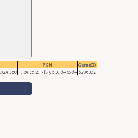
PGN
GameID
2024 S50
1. e4 c5 2. Nf3 g6 3. d4 cxd4
5296832