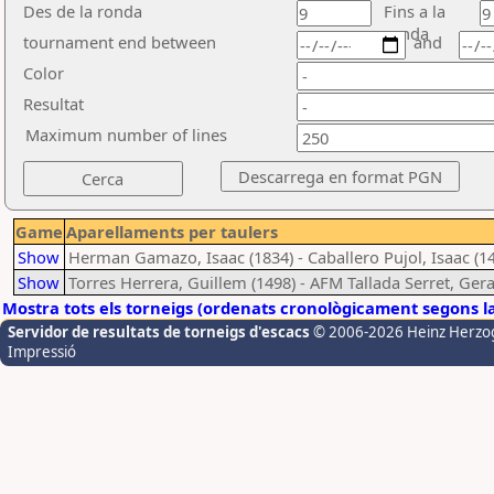
Des de la ronda
Fins a la
ronda
tournament end between
and
Color
Resultat
Maximum number of lines
Game
Aparellaments per taulers
Show
Herman Gamazo, Isaac (1834) - Caballero Pujol, Isaac (1
Show
Torres Herrera, Guillem (1498) - AFM Tallada Serret, Gera
Mostra tots els torneigs (ordenats cronològicament segons l
Servidor de resultats de torneigs d'escacs
© 2006-2026 Heinz Herzo
Impressió