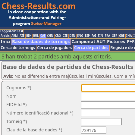
Logged on: Gast
Arabic
ARM
AZE
BIH
BUL
CAT
CHN
CRO
CZE
DEN
ENG
ESP
FAI
FIN
FRA
GER
GRE
INA
I
Inici
Base de dades de torneigs
Campionat AUT
Pictures
P+F
Cerca de torneigs
Cerca de jugadors
Cerca de partides
Registre de 
S'han trobat 2 partides amb aquests criteris.
Base de dades de partides de Chess-Results
Avis:
No es diferencia entre majúscules i minúscules. Com a mí
Cognoms *)
Nom
FIDE-Id *)
Número identificació nacional *)
Torneig *)
Clau de la base de dades *)