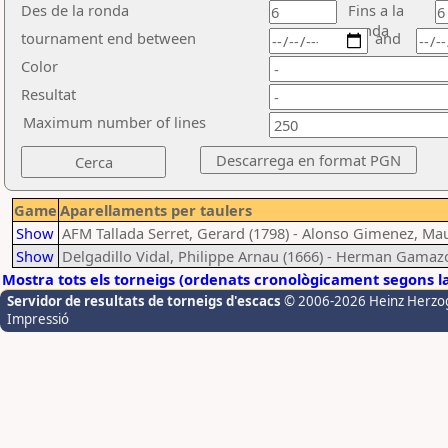
Des de la ronda
Fins a la
ronda
tournament end between
and
Color
Resultat
Maximum number of lines
Game
Aparellaments per taulers
Show
AFM Tallada Serret, Gerard (1798) - Alonso Gimenez, Mau
Show
Delgadillo Vidal, Philippe Arnau (1666) - Herman Gamazo
Mostra tots els torneigs (ordenats cronològicament segons l
Servidor de resultats de torneigs d'escacs
© 2006-2026 Heinz Herzo
Impressió