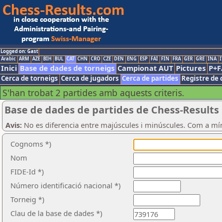
Logged on: Gast
Arabic
ARM
AZE
BIH
BUL
CAT
CHN
CRO
CZE
DEN
ENG
ESP
FAI
FIN
FRA
GER
GRE
INA
I
Inici
Base de dades de torneigs
Campionat AUT
Pictures
P+F
Cerca de torneigs
Cerca de jugadors
Cerca de partides
Registre de 
S'han trobat 2 partides amb aquests criteris.
Base de dades de partides de Chess-Results
Avis:
No es diferencia entre majúscules i minúscules. Com a mí
Cognoms *)
Nom
FIDE-Id *)
Número identificació nacional *)
Torneig *)
Clau de la base de dades *)