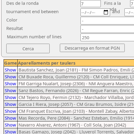
Des de la ronda
Fins a la
ronda
tournament end between
and
Color
Resultat
Maximum number of lines
Game
Aparellaments per taulers
Show
Bautista Sanchez, Joan (2181) - FM Simon Padros, Emili (
Show
CM Buxade Roca, Guillermo (2120) - CM Coll Enriquez, Ll
Show
FM Garriga Nualart, Josep (2306) - NM Anguera Maestro, 
Show
Sanz Bastos, Fernando (2026) - CM Regue Farran, Enric (
Show
CM Tejero Royo, Fermin (2132) - Marchador Villalba, Jordi
Show
Garcia I Riera, Josep (2057) - CM Grau Brumos, Isidre (21
Show
CM Franquet Escriva, Joan (2103) - Montell Zabay, Alberto
Show
Mas Recorda, Pere (2084) - Sanchez Esteban, Emilio (191
Show
Navarro Alvarez, Antoni (1967) - Coll Sola, Joan (2042)
Show
Basas Gamazo, Josep (2042) - Lluverol Torrents, Salvador