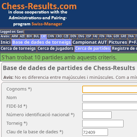
Logged on: Gast
Arabic
ARM
AZE
BIH
BUL
CAT
CHN
CRO
CZE
DEN
ENG
ESP
FAI
FIN
FRA
GER
GRE
INA
I
Inici
Base de dades de torneigs
Campionat AUT
Pictures
P+F
Cerca de torneigs
Cerca de jugadors
Cerca de partides
Registre de 
S'han trobat 10 partides amb aquests criteris.
Base de dades de partides de Chess-Results
Avis:
No es diferencia entre majúscules i minúscules. Com a mí
Cognoms *)
Nom
FIDE-Id *)
Número identificació nacional *)
Torneig *)
Clau de la base de dades *)