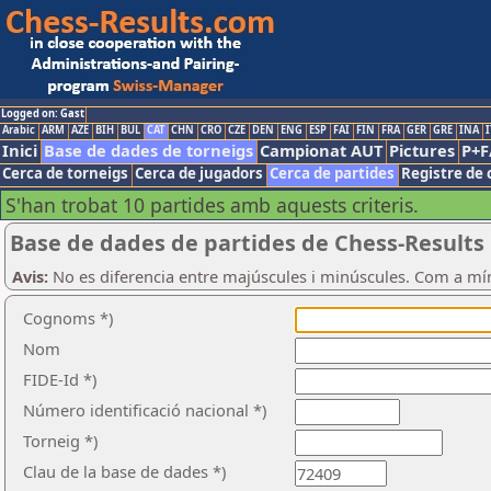
Logged on: Gast
Arabic
ARM
AZE
BIH
BUL
CAT
CHN
CRO
CZE
DEN
ENG
ESP
FAI
FIN
FRA
GER
GRE
INA
I
Inici
Base de dades de torneigs
Campionat AUT
Pictures
P+F
Cerca de torneigs
Cerca de jugadors
Cerca de partides
Registre de 
S'han trobat 10 partides amb aquests criteris.
Base de dades de partides de Chess-Results
Avis:
No es diferencia entre majúscules i minúscules. Com a mí
Cognoms *)
Nom
FIDE-Id *)
Número identificació nacional *)
Torneig *)
Clau de la base de dades *)