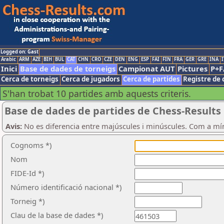
Logged on: Gast
Arabic
ARM
AZE
BIH
BUL
CAT
CHN
CRO
CZE
DEN
ENG
ESP
FAI
FIN
FRA
GER
GRE
INA
I
Inici
Base de dades de torneigs
Campionat AUT
Pictures
P+F
Cerca de torneigs
Cerca de jugadors
Cerca de partides
Registre de 
S'han trobat 10 partides amb aquests criteris.
Base de dades de partides de Chess-Results
Avis:
No es diferencia entre majúscules i minúscules. Com a mí
Cognoms *)
Nom
FIDE-Id *)
Número identificació nacional *)
Torneig *)
Clau de la base de dades *)