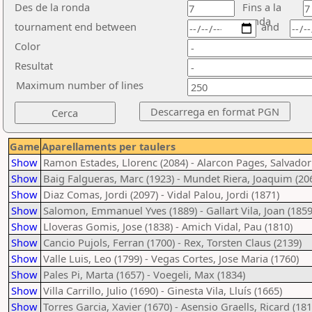
Des de la ronda
Fins a la
ronda
tournament end between
and
Color
Resultat
Maximum number of lines
Game
Aparellaments per taulers
Show
Ramon Estades, Llorenc (2084) - Alarcon Pages, Salvador
Show
Baig Falgueras, Marc (1923) - Mundet Riera, Joaquim (20
Show
Diaz Comas, Jordi (2097) - Vidal Palou, Jordi (1871)
Show
Salomon, Emmanuel Yves (1889) - Gallart Vila, Joan (1859
Show
Lloveras Gomis, Jose (1838) - Amich Vidal, Pau (1810)
Show
Cancio Pujols, Ferran (1700) - Rex, Torsten Claus (2139)
Show
Valle Luis, Leo (1799) - Vegas Cortes, Jose Maria (1760)
Show
Pales Pi, Marta (1657) - Voegeli, Max (1834)
Show
Villa Carrillo, Julio (1690) - Ginesta Vila, Lluís (1665)
Show
Torres Garcia, Xavier (1670) - Asensio Graells, Ricard (181