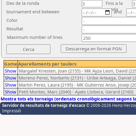
Des de la ronda
Fins a la
ronda
tournament end between
and
Color
Resultat
Maximum number of lines
Game
Aparellaments per taulers
Show
Margalef Kriesten, Joan (2155) - MK Ayza Leon, David (22
Show
Moreno Perez, Norberto (2131) - Uribe Arteaga, Daniel (
Show
Martin Perez, Laura (2195) - MK Gutierrez Anso, Josep (2
Show
Petit Montes, Marc (2040) - Ayats Llobera, Gerard (2160)
Mostra tots els torneigs (ordenats cronològicament segons l
Servidor de resultats de torneigs d'escacs
© 2006-2026 Heinz Herzo
Impressió