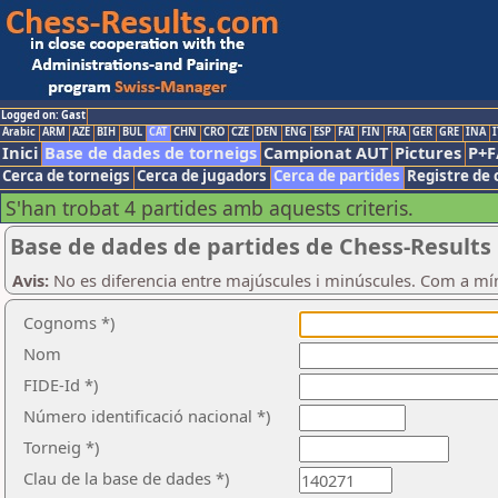
Logged on: Gast
Arabic
ARM
AZE
BIH
BUL
CAT
CHN
CRO
CZE
DEN
ENG
ESP
FAI
FIN
FRA
GER
GRE
INA
I
Inici
Base de dades de torneigs
Campionat AUT
Pictures
P+F
Cerca de torneigs
Cerca de jugadors
Cerca de partides
Registre de 
S'han trobat 4 partides amb aquests criteris.
Base de dades de partides de Chess-Results
Avis:
No es diferencia entre majúscules i minúscules. Com a mí
Cognoms *)
Nom
FIDE-Id *)
Número identificació nacional *)
Torneig *)
Clau de la base de dades *)