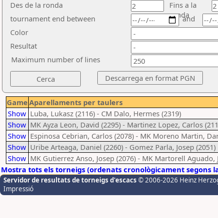
Des de la ronda
Fins a la
ronda
tournament end between
and
Color
Resultat
Maximum number of lines
Game
Aparellaments per taulers
Show
Luba, Lukasz (2116) - CM Dalo, Hermes (2319)
Show
MK Ayza Leon, David (2295) - Martinez Lopez, Carlos (211
Show
Espinosa Cebrian, Carlos (2078) - MK Moreno Martin, Dan
Show
Uribe Arteaga, Daniel (2260) - Gomez Parla, Josep (2051)
Show
MK Gutierrez Anso, Josep (2076) - MK Martorell Aguado, 
Mostra tots els torneigs (ordenats cronològicament segons l
Servidor de resultats de torneigs d'escacs
© 2006-2026 Heinz Herzo
Impressió