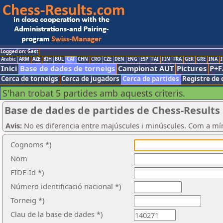
Logged on: Gast
Arabic
ARM
AZE
BIH
BUL
CAT
CHN
CRO
CZE
DEN
ENG
ESP
FAI
FIN
FRA
GER
GRE
INA
I
Inici
Base de dades de torneigs
Campionat AUT
Pictures
P+F
Cerca de torneigs
Cerca de jugadors
Cerca de partides
Registre de 
S'han trobat 5 partides amb aquests criteris.
Base de dades de partides de Chess-Results
Avis:
No es diferencia entre majúscules i minúscules. Com a mí
Cognoms *)
Nom
FIDE-Id *)
Número identificació nacional *)
Torneig *)
Clau de la base de dades *)