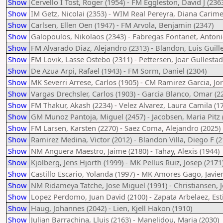
Show
Cervello I Tost, Roger (1954) - FM Eggleston, David J (236
Show
IM Getz, Nicolai (2353) - WIM Real Pereyra, Diana Carime
Show
Carlsen, Ellen Oen (1947) - FM Arvola, Benjamin (2347)
Show
Galopoulos, Nikolaos (2343) - Fabregas Fontanet, Antoni
Show
FM Alvarado Diaz, Alejandro (2313) - Blandon, Luis Guill
Show
FM Lovik, Lasse Ostebo (2311) - Pettersen, Joar Gullestad
Show
De Azua Arpi, Rafael (1943) - FM Sorm, Daniel (2304)
Show
MK Severri Arrese, Carlos (1905) - CM Ramirez Garcia, Jor
Show
Vargas Drechsler, Carlos (1903) - Garcia Blanco, Omar (2
Show
FM Thakur, Akash (2234) - Velez Alvarez, Laura Camila (1
Show
GM Munoz Pantoja, Miguel (2457) - Jacobsen, Maria Pitz 
Show
FM Larsen, Karsten (2270) - Saez Coma, Alejandro (2025)
Show
Ramirez Medina, Victor (2012) - Blandon Villa, Diego F (2
Show
NM Anguera Maestro, Jaime (2180) - Tahay, Alexis (1944)
Show
Kjolberg, Jens Hjorth (1999) - MK Pellus Ruiz, Josep (2171
Show
Castillo Escario, Yolanda (1997) - MK Amores Gago, Javier
Show
NM Ridameya Tatche, Jose Miguel (1991) - Christiansen, 
Show
Lopez Perdomo, Juan David (2100) - Zapata Arbelaez, Est
Show
Haug, Johannes (2042) - Lien, Kjell Hakon (1910)
Show
Julian Barrachina, Lluis (2163) - Manelidou, Maria (2030)