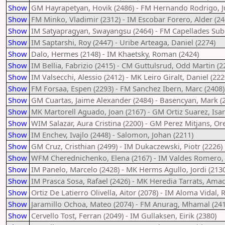
Show
GM Hayrapetyan, Hovik (2486) - FM Hernando Rodrigo, Ju
Show
FM Minko, Vladimir (2312) - IM Escobar Forero, Alder (24
Show
IM Satyapragyan, Swayangsu (2464) - FM Capellades Subi
Show
IM Saptarshi, Roy (2447) - Uribe Arteaga, Daniel (2274)
Show
Dalo, Hermes (2148) - IM Khaetsky, Roman (2424)
Show
IM Bellia, Fabrizio (2415) - CM Guttulsrud, Odd Martin (2
Show
IM Valsecchi, Alessio (2412) - MK Leiro Giralt, Daniel (222
Show
FM Forsaa, Espen (2293) - FM Sanchez Ibern, Marc (2408)
Show
GM Cuartas, Jaime Alexander (2484) - Basencyan, Mark (
Show
MK Martorell Aguado, Joan (2167) - GM Ortiz Suarez, Isa
Show
WIM Salazar, Aura Cristina (2200) - GM Perez Mitjans, Ore
Show
IM Enchev, Ivajlo (2448) - Salomon, Johan (2211)
Show
GM Cruz, Cristhian (2499) - IM Dukaczewski, Piotr (2226)
Show
WFM Cherednichenko, Elena (2167) - IM Valdes Romero,
Show
IM Panelo, Marcelo (2428) - MK Herms Agullo, Jordi (213
Show
IM Prasca Sosa, Rafael (2426) - MK Heredia Tarrats, Ama
Show
Ortiz De Latierro Olivella, Aitor (2078) - IM Aloma Vidal, 
Show
Jaramillo Ochoa, Mateo (2074) - FM Anurag, Mhamal (241
Show
Cervello Tost, Ferran (2049) - IM Gullaksen, Eirik (2380)