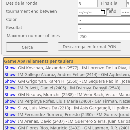
Des de la ronda
Fins a la
ronda
tournament end between
and
Color
Resultat
Maximum number of lines
Game
Aparellaments per taulers
Show
GM Kovchan, Alexander (2577) - IM Lorenzo De La Riva, 
Show
IM Gallego Alcaraz, Andres Felipe (2414) - GM Agdestein
Show
GM Grigoryan, Karen H. (2550) - IM Sequera Paolini, Jose
Show
IM Pulvett, Daniel (2405) - IM Dvirnyy, Danyyil (2549)
Show
GM Nikolov, Momchil (2538) - IM Vehi Bach, Victor Manue
Show
IM Perpinya Rofes, Lluis Maria (2400) - GM Firman, Nazar
Show
Silva, Luis Neves Da (2218) - IM Asis Gargatagli, Hipolito 
Show
IM Fernandez Romero, Ernesto (2480) - FM Gomez Jurado,
Show
IM Arenas, David (2437) - IM Guerrero Sierra, Juan Carlos
Show
GM Flores Rios, Mauricio (2492) - GM Laxman, R.R. (2401