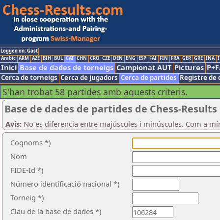
Logged on: Gast
Arabic
ARM
AZE
BIH
BUL
CAT
CHN
CRO
CZE
DEN
ENG
ESP
FAI
FIN
FRA
GER
GRE
INA
I
Inici
Base de dades de torneigs
Campionat AUT
Pictures
P+F
Cerca de torneigs
Cerca de jugadors
Cerca de partides
Registre de 
S'han trobat 58 partides amb aquests criteris.
Base de dades de partides de Chess-Results
Avis:
No es diferencia entre majúscules i minúscules. Com a mí
Cognoms *)
Nom
FIDE-Id *)
Número identificació nacional *)
Torneig *)
Clau de la base de dades *)