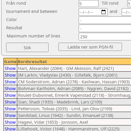
Från rond
Till rond
tournament end between
and
Color
Resultat
Maximum number of lines
Game
Bordsresultat
Show
Hart, Alexander (2084) - GM Akesson, Ralf (2421)
Show
IM Larkin, Vladyslav (2430) - Gillefalk, Bjorn (2061)
Show
CM Soderstrom, Adrian (2278) - Kashwan, Hassan (1903)
Show
Bohman Karlholm, Adrian (2089) - Nygren, David (2182)
Show
Roulet-Dubonnet, Emerik Vapenstad (2118) - Stromhaug,
Show
Sian, Shadi (1935) - Madebrink, Lars (2109)
Show
Pettersson, Tobias (2035) - Lind, Jan-Olov (2169)
Show
Sandstad, Linus (1642) - Sundin, Emanuel (2138)
Show
Hagevi, Vidar (1853) - Jonsson, Axel
Show
Lilliehook, Victor (1648) - Hammarstrom, Ulf (2225)