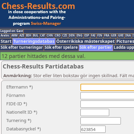
Logged on: Gast
Arabic
ARM
AZE
BIH
BUL
CAT
CHN
CRO
CZE
DEN
ENG
ESP
FAI
FIN
FRA
GER
GRE
INA
I
Start
Turneringsdatabas
Österrikiska mästerskapet
Picture
Sök efter turneringar
Sök efter spelare
Sök efter partier
Ladda upp
12 partier hittades med dessa val.
Chess-Results Partidatabas
Anmärkning:
Stor eller liten bokstav gör ingen skillnad. Fält m
Efternamn *)
Förnamn
FIDE-ID *)
Nationellt ID *)
Turnering *)
Databasnyckel *)