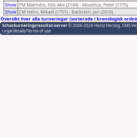
Show
FM Malmdin, Nils-Ake (2149) - Mozelius, Peter (1775)
Show
CM Helin, Mikael (1751) - Backsten, Jan (2016)
Översikt över alla turneringar (sorterade i kronologisk ordn
Schackurneringsresultat-server
© 2006-2026 Heinz Herzog
, CMS-Ve
Legal details/Terms of use