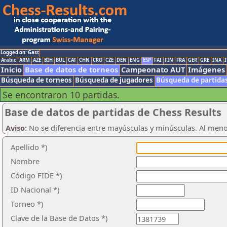
Logged on: Gast
Arabic
ARM
AZE
BIH
BUL
CAT
CHN
CRO
CZE
DEN
ENG
ESP
FAI
FIN
FRA
GER
GRE
INA
I
Inicio
Base de datos de torneos
Campeonato AUT
Imágenes
Búsqueda de torneos
Búsqueda de jugadores
Búsqueda de partida
Se encontraron 10 partidas.
Base de datos de partidas de Chess Results
Aviso:
No se diferencia entre mayúsculas y minúsculas. Al men
Apellido *)
Nombre
Código FIDE *)
ID Nacional *)
Torneo *)
Clave de la Base de Datos *)