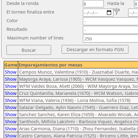
Desde la ronda
Hasta la
ronda
El torneo finaliza entre
y
Color
Resultado
Maximum number of lines
Game
Emparejamientos por mesas
Show
Campos Munoz, Valentina (1910) - Zuaznabal Duarte, Ha
Show
Mayorga Araya, Larissa (1905) - WCM Vasquez Vasquez, M
Show
WFM Valdes Boza, Aliett (2060) - WIM Mayorga Araya, Sof
Show
Cruz Quintanilla, Marianela (1670) - WCM Watson, Gabrie
Show
WFM Viana, Valeria (1936) - Loria Molina, Sofia (1578)
Show
Salazar Delgado, Aylin Naomi (1545) - Guerrero Diaz, Leti
Show
Sanchez Sanchez, Karen Eliza (1659) - Alvarado Wiciak, A
Show
Santhosh, Mithila Lakshmi - Barboza Viquez, Angelica (1
Show
Arias Carmona, Diana (1710) - Zhou Fernandez, Isabella 
Show
Castro Campos, Alana Patricia (1525) - Briceno Little, Jeni