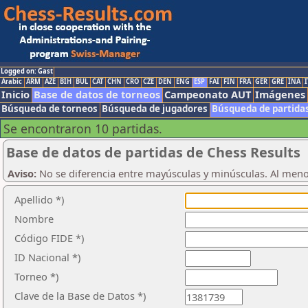
Logged on: Gast
Arabic
ARM
AZE
BIH
BUL
CAT
CHN
CRO
CZE
DEN
ENG
ESP
FAI
FIN
FRA
GER
GRE
INA
I
Inicio
Base de datos de torneos
Campeonato AUT
Imágenes
Búsqueda de torneos
Búsqueda de jugadores
Búsqueda de partida
Se encontraron 10 partidas.
Base de datos de partidas de Chess Results
Aviso:
No se diferencia entre mayúsculas y minúsculas. Al men
Apellido *)
Nombre
Código FIDE *)
ID Nacional *)
Torneo *)
Clave de la Base de Datos *)