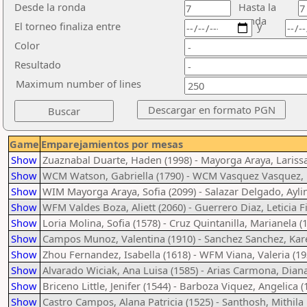
Desde la ronda
Hasta la
ronda
El torneo finaliza entre
y
Color
Resultado
Maximum number of lines
Game
Emparejamientos por mesas
Show
Zuaznabal Duarte, Haden (1998) - Mayorga Araya, Larissa
Show
WCM Watson, Gabriella (1790) - WCM Vasquez Vasquez, 
Show
WIM Mayorga Araya, Sofia (2099) - Salazar Delgado, Ayli
Show
WFM Valdes Boza, Aliett (2060) - Guerrero Diaz, Leticia Fi
Show
Loria Molina, Sofia (1578) - Cruz Quintanilla, Marianela (
Show
Campos Munoz, Valentina (1910) - Sanchez Sanchez, Kare
Show
Zhou Fernandez, Isabella (1618) - WFM Viana, Valeria (19
Show
Alvarado Wiciak, Ana Luisa (1585) - Arias Carmona, Diana
Show
Briceno Little, Jenifer (1544) - Barboza Viquez, Angelica (
Show
Castro Campos, Alana Patricia (1525) - Santhosh, Mithil