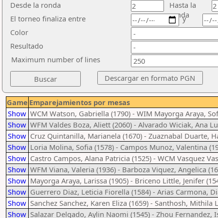
Desde la ronda
Hasta la
ronda
El torneo finaliza entre
y
Color
Resultado
Maximum number of lines
Game
Emparejamientos por mesas
Show
WCM Watson, Gabriella (1790) - WIM Mayorga Araya, Sofi
Show
WFM Valdes Boza, Aliett (2060) - Alvarado Wiciak, Ana Lu
Show
Cruz Quintanilla, Marianela (1670) - Zuaznabal Duarte, H
Show
Loria Molina, Sofia (1578) - Campos Munoz, Valentina (1
Show
Castro Campos, Alana Patricia (1525) - WCM Vasquez Vas
Show
WFM Viana, Valeria (1936) - Barboza Viquez, Angelica (16
Show
Mayorga Araya, Larissa (1905) - Briceno Little, Jenifer (15
Show
Guerrero Diaz, Leticia Fiorella (1584) - Arias Carmona, D
Show
Sanchez Sanchez, Karen Eliza (1659) - Santhosh, Mithila
Show
Salazar Delgado, Aylin Naomi (1545) - Zhou Fernandez, Is