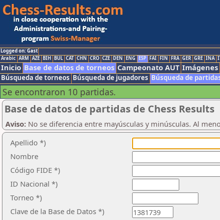
Logged on: Gast
Arabic
ARM
AZE
BIH
BUL
CAT
CHN
CRO
CZE
DEN
ENG
ESP
FAI
FIN
FRA
GER
GRE
INA
I
Inicio
Base de datos de torneos
Campeonato AUT
Imágenes
Búsqueda de torneos
Búsqueda de jugadores
Búsqueda de partida
Se encontraron 10 partidas.
Base de datos de partidas de Chess Results
Aviso:
No se diferencia entre mayúsculas y minúsculas. Al men
Apellido *)
Nombre
Código FIDE *)
ID Nacional *)
Torneo *)
Clave de la Base de Datos *)