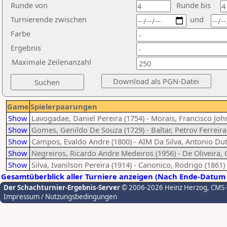
Runde von
Runde bis
Turnierende zwischen
und
Farbe
Ergebnis
Maximale Zeilenanzahl
Game
Spielerpaarungen
Show
Lavogadae, Daniel Pereira (1754) - Morais, Francisco John
Show
Gomes, Genildo De Souza (1729) - Baltar, Petrov Ferreira
Show
Campos, Evaldo Andre (1800) - AIM Da Silva, Antonio Dut
Show
Negreiros, Ricardo Andre Medeiros (1956) - De Oliveira,
Show
Silva, Ivanilson Pereira (1914) - Canonico, Rodrigo (1861)
Gesamtüberblick aller Turniere anzeigen (Nach Ende-Datum 
Der Schachturnier-Ergebnis-Server
© 2006-2026 Heinz Herzog
, CMS
Impressum / Nutzungsbedingungen