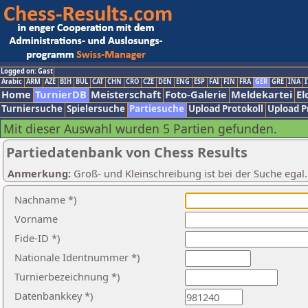
Logged on: Gast
Arabic
ARM
AZE
BIH
BUL
CAT
CHN
CRO
CZE
DEN
ENG
ESP
FAI
FIN
FRA
GER
GRE
INA
I
Home
TurnierDB
Meisterschaft
Foto-Galerie
Meldekartei
El
Turniersuche
Spielersuche
Partiesuche
Upload Protokoll
Upload P
Mit dieser Auswahl wurden 5 Partien gefunden.
Partiedatenbank von Chess Results
Anmerkung:
Groß- und Kleinschreibung ist bei der Suche egal
Nachname *)
Vorname
Fide-ID *)
Nationale Identnummer *)
Turnierbezeichnung *)
Datenbankkey *)