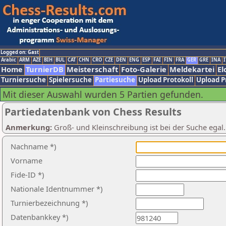
Logged on: Gast
Arabic
ARM
AZE
BIH
BUL
CAT
CHN
CRO
CZE
DEN
ENG
ESP
FAI
FIN
FRA
GER
GRE
INA
I
Home
TurnierDB
Meisterschaft
Foto-Galerie
Meldekartei
El
Turniersuche
Spielersuche
Partiesuche
Upload Protokoll
Upload P
Mit dieser Auswahl wurden 5 Partien gefunden.
Partiedatenbank von Chess Results
Anmerkung:
Groß- und Kleinschreibung ist bei der Suche egal
Nachname *)
Vorname
Fide-ID *)
Nationale Identnummer *)
Turnierbezeichnung *)
Datenbankkey *)