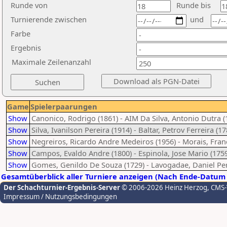
Runde von
Runde bis
Turnierende zwischen
und
Farbe
Ergebnis
Maximale Zeilenanzahl
Game
Spielerpaarungen
Show
Canonico, Rodrigo (1861) - AIM Da Silva, Antonio Dutra (
Show
Silva, Ivanilson Pereira (1914) - Baltar, Petrov Ferreira (17
Show
Negreiros, Ricardo Andre Medeiros (1956) - Morais, Franc
Show
Campos, Evaldo Andre (1800) - Espinola, Jose Mario (175
Show
Gomes, Genildo De Souza (1729) - Lavogadae, Daniel Per
Gesamtüberblick aller Turniere anzeigen (Nach Ende-Datum 
Der Schachturnier-Ergebnis-Server
© 2006-2026 Heinz Herzog
, CMS
Impressum / Nutzungsbedingungen