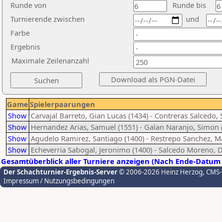
Runde von
Runde bis
Turnierende zwischen
und
Farbe
Ergebnis
Maximale Zeilenanzahl
Game
Spielerpaarungen
Show
Carvajal Barreto, Gian Lucas (1434) - Contreras Salcedo,
Show
Hernandez Arias, Samuel (1551) - Galan Naranjo, Simon 
Show
Agudelo Ramirez, Santiago (1400) - Restrepo Sanchez, M
Show
Echeverria Sabogal, Jeronimo (1400) - Salcedo Moreno, D
Gesamtüberblick aller Turniere anzeigen (Nach Ende-Datum 
Der Schachturnier-Ergebnis-Server
© 2006-2026 Heinz Herzog
, CMS
Impressum / Nutzungsbedingungen