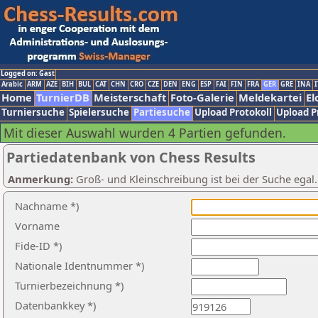
Logged on: Gast
Arabic
ARM
AZE
BIH
BUL
CAT
CHN
CRO
CZE
DEN
ENG
ESP
FAI
FIN
FRA
GER
GRE
INA
I
Home
TurnierDB
Meisterschaft
Foto-Galerie
Meldekartei
El
Turniersuche
Spielersuche
Partiesuche
Upload Protokoll
Upload P
Mit dieser Auswahl wurden 4 Partien gefunden.
Partiedatenbank von Chess Results
Anmerkung:
Groß- und Kleinschreibung ist bei der Suche egal
Nachname *)
Vorname
Fide-ID *)
Nationale Identnummer *)
Turnierbezeichnung *)
Datenbankkey *)