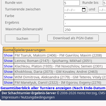
Runde von
Runde bis
Turnierende zwischen
und
Farbe
Ergebnis
Maximale Zeilenanzahl
Game
Spielerpaarungen
Show
FM Tsaruk, Maksim (2406) - FM Gavrilov, Maxim (2208)
Show
Leinov, Roman (2147) - Spizharny, Mikhail (2051)
Show
Klachkou, Platon (1935) - FM Novozhilov, Semen (2301)
Show
Khokhlova, Daria (2073) - GM Kovalev, Andrei (2463)
Show
WIM Dimitrova, Aleksandra (2179) - GM Teterev, Vitaly (2
Show
FM Manelyuk, Daniil (2322) - IM Egorov, Evgeny (2276)
Gesamtüberblick aller Turniere anzeigen (Nach Ende-Datum 
Der Schachturnier-Ergebnis-Server
© 2006-2026 Heinz Herzog
, CMS
Impressum / Nutzungsbedingungen