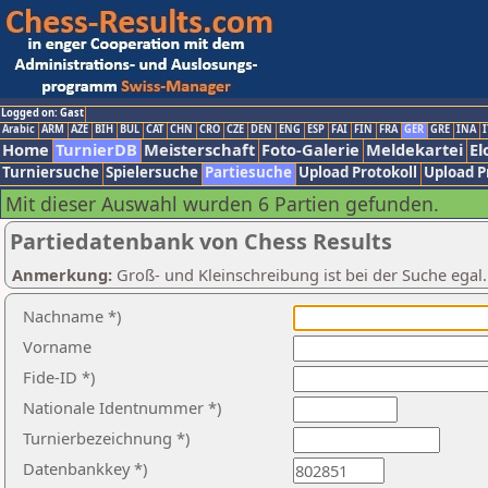
Logged on: Gast
Arabic
ARM
AZE
BIH
BUL
CAT
CHN
CRO
CZE
DEN
ENG
ESP
FAI
FIN
FRA
GER
GRE
INA
I
Home
TurnierDB
Meisterschaft
Foto-Galerie
Meldekartei
El
Turniersuche
Spielersuche
Partiesuche
Upload Protokoll
Upload P
Mit dieser Auswahl wurden 6 Partien gefunden.
Partiedatenbank von Chess Results
Anmerkung:
Groß- und Kleinschreibung ist bei der Suche egal
Nachname *)
Vorname
Fide-ID *)
Nationale Identnummer *)
Turnierbezeichnung *)
Datenbankkey *)