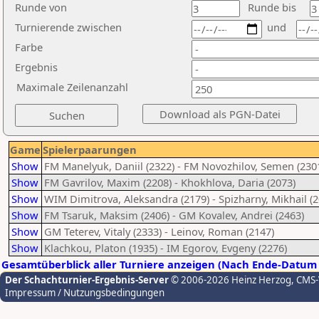
Runde von
Runde bis
Turnierende zwischen
und
Farbe
Ergebnis
Maximale Zeilenanzahl
Game
Spielerpaarungen
Show
FM Manelyuk, Daniil (2322) - FM Novozhilov, Semen (230
Show
FM Gavrilov, Maxim (2208) - Khokhlova, Daria (2073)
Show
WIM Dimitrova, Aleksandra (2179) - Spizharny, Mikhail (2
Show
FM Tsaruk, Maksim (2406) - GM Kovalev, Andrei (2463)
Show
GM Teterev, Vitaly (2333) - Leinov, Roman (2147)
Show
Klachkou, Platon (1935) - IM Egorov, Evgeny (2276)
Gesamtüberblick aller Turniere anzeigen (Nach Ende-Datum 
Der Schachturnier-Ergebnis-Server
© 2006-2026 Heinz Herzog
, CMS
Impressum / Nutzungsbedingungen