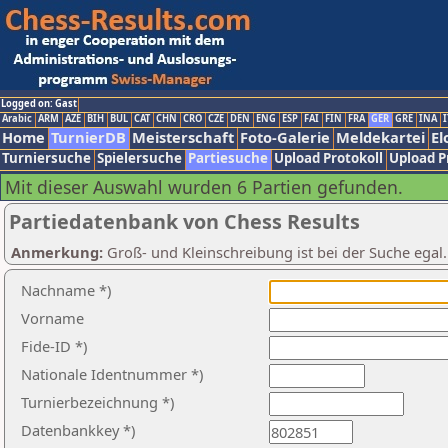
Logged on: Gast
Arabic
ARM
AZE
BIH
BUL
CAT
CHN
CRO
CZE
DEN
ENG
ESP
FAI
FIN
FRA
GER
GRE
INA
I
Home
TurnierDB
Meisterschaft
Foto-Galerie
Meldekartei
El
Turniersuche
Spielersuche
Partiesuche
Upload Protokoll
Upload P
Mit dieser Auswahl wurden 6 Partien gefunden.
Partiedatenbank von Chess Results
Anmerkung:
Groß- und Kleinschreibung ist bei der Suche egal
Nachname *)
Vorname
Fide-ID *)
Nationale Identnummer *)
Turnierbezeichnung *)
Datenbankkey *)