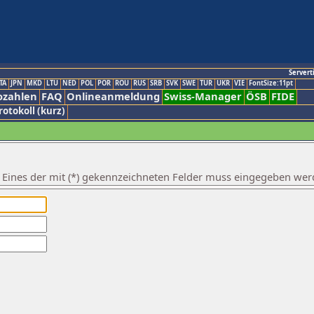
Servert
TA
JPN
MKD
LTU
NED
POL
POR
ROU
RUS
SRB
SVK
SWE
TUR
UKR
VIE
FontSize:11pt
ozahlen
FAQ
Onlineanmeldung
Swiss-Manager
ÖSB
FIDE
rotokoll (kurz)
. Eines der mit (*) gekennzeichneten Felder muss eingegeben wer