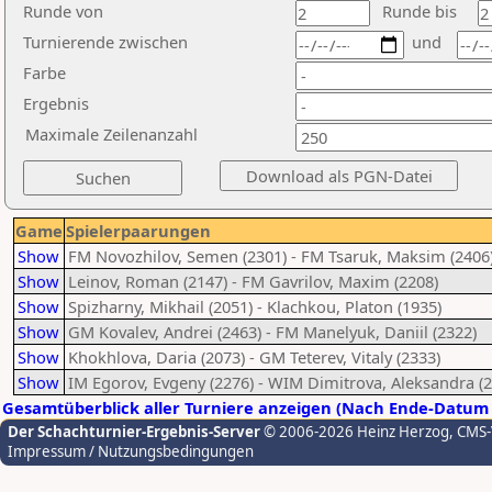
Runde von
Runde bis
Turnierende zwischen
und
Farbe
Ergebnis
Maximale Zeilenanzahl
Game
Spielerpaarungen
Show
FM Novozhilov, Semen (2301) - FM Tsaruk, Maksim (2406
Show
Leinov, Roman (2147) - FM Gavrilov, Maxim (2208)
Show
Spizharny, Mikhail (2051) - Klachkou, Platon (1935)
Show
GM Kovalev, Andrei (2463) - FM Manelyuk, Daniil (2322)
Show
Khokhlova, Daria (2073) - GM Teterev, Vitaly (2333)
Show
IM Egorov, Evgeny (2276) - WIM Dimitrova, Aleksandra (2
Gesamtüberblick aller Turniere anzeigen (Nach Ende-Datum 
Der Schachturnier-Ergebnis-Server
© 2006-2026 Heinz Herzog
, CMS
Impressum / Nutzungsbedingungen