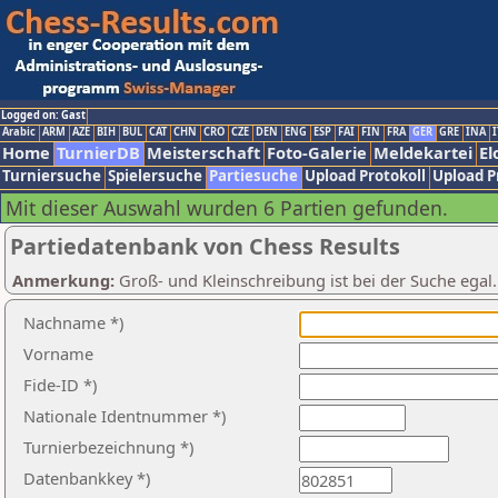
Logged on: Gast
Arabic
ARM
AZE
BIH
BUL
CAT
CHN
CRO
CZE
DEN
ENG
ESP
FAI
FIN
FRA
GER
GRE
INA
I
Home
TurnierDB
Meisterschaft
Foto-Galerie
Meldekartei
El
Turniersuche
Spielersuche
Partiesuche
Upload Protokoll
Upload P
Mit dieser Auswahl wurden 6 Partien gefunden.
Partiedatenbank von Chess Results
Anmerkung:
Groß- und Kleinschreibung ist bei der Suche egal
Nachname *)
Vorname
Fide-ID *)
Nationale Identnummer *)
Turnierbezeichnung *)
Datenbankkey *)