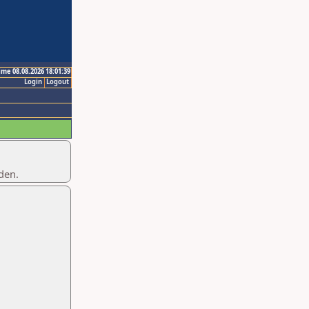
ime 08.08.2026 18:01:39
Login
Logout
den.