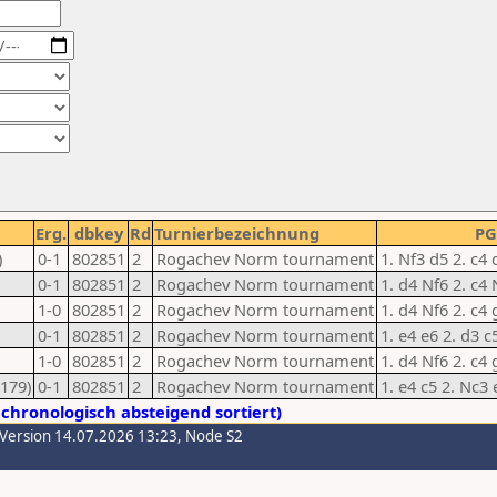
Erg.
dbkey
Rd
Turnierbezeichnung
P
)
0-1
802851
2
Rogachev Norm tournament
1. Nf3 d5 2. c4 
0-1
802851
2
Rogachev Norm tournament
1. d4 Nf6 2. c4 
1-0
802851
2
Rogachev Norm tournament
1. d4 Nf6 2. c4 
0-1
802851
2
Rogachev Norm tournament
1. e4 e6 2. d3 c
1-0
802851
2
Rogachev Norm tournament
1. d4 Nf6 2. c4
179)
0-1
802851
2
Rogachev Norm tournament
1. e4 c5 2. Nc3
chronologisch absteigend sortiert)
-Version 14.07.2026 13:23, Node S2