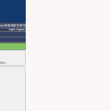
ime 08.08.2026 12:38:13
Login
Logout
den.