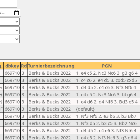
g.
dbkey
Rd
Turnierbezeichnung
PGN
1
669710
3
Berks & Bucks 2022
1. e4 c5 2. Nc3 Nc6 3. g3 g6 4
1
669710
3
Berks & Bucks 2022
1. c4 c6 2. e4 d5 3. cxd5 cxd5
½
669710
3
Berks & Bucks 2022
1. d4 d5 2. c4 c6 3. Nf3 Nf6 4
½
669710
3
Berks & Bucks 2022
1. e4 c5 2. Nc3 Nc6 3. f4 g6 4
½
669710
3
Berks & Bucks 2022
1. e4 d6 2. d4 Nf6 3. Bd3 e5 4
1F
669710
3
Berks & Bucks 2022
{default}
0
669710
3
Berks & Bucks 2022
1. Nf3 Nf6 2. e3 b6 3. b3 Bb7
0
669710
3
Berks & Bucks 2022
1. Nf3 d5 2. b3 c5 3. Bb2 Nc6
1
669710
3
Berks & Bucks 2022
1. d4 d5 2. c4 e6 3. Nf3 Nf6 4
1
669710
3
Berks & Bucks 2022
1. e4 c5 2. Nf3 Nc6 3. g3 d6 4