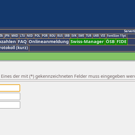
Servert
TA
JPN
MKD
LTU
NED
POL
POR
ROU
RUS
SRB
SVK
SWE
TUR
UKR
VIE
FontSize:11pt
ozahlen
FAQ
Onlineanmeldung
Swiss-Manager
ÖSB
FIDE
rotokoll (kurz)
. Eines der mit (*) gekennzeichneten Felder muss eingegeben wer