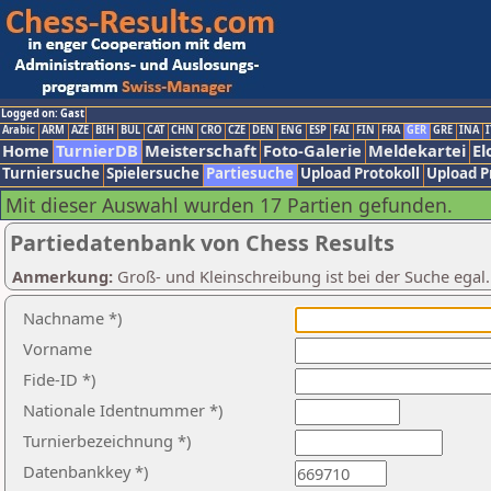
Logged on: Gast
Arabic
ARM
AZE
BIH
BUL
CAT
CHN
CRO
CZE
DEN
ENG
ESP
FAI
FIN
FRA
GER
GRE
INA
I
Home
TurnierDB
Meisterschaft
Foto-Galerie
Meldekartei
El
Turniersuche
Spielersuche
Partiesuche
Upload Protokoll
Upload P
Mit dieser Auswahl wurden 17 Partien gefunden.
Partiedatenbank von Chess Results
Anmerkung:
Groß- und Kleinschreibung ist bei der Suche egal
Nachname *)
Vorname
Fide-ID *)
Nationale Identnummer *)
Turnierbezeichnung *)
Datenbankkey *)