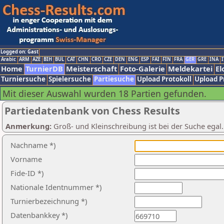
Logged on: Gast
Arabic
ARM
AZE
BIH
BUL
CAT
CHN
CRO
CZE
DEN
ENG
ESP
FAI
FIN
FRA
GER
GRE
INA
I
Home
TurnierDB
Meisterschaft
Foto-Galerie
Meldekartei
El
Turniersuche
Spielersuche
Partiesuche
Upload Protokoll
Upload P
Mit dieser Auswahl wurden 18 Partien gefunden.
Partiedatenbank von Chess Results
Anmerkung:
Groß- und Kleinschreibung ist bei der Suche egal
Nachname *)
Vorname
Fide-ID *)
Nationale Identnummer *)
Turnierbezeichnung *)
Datenbankkey *)