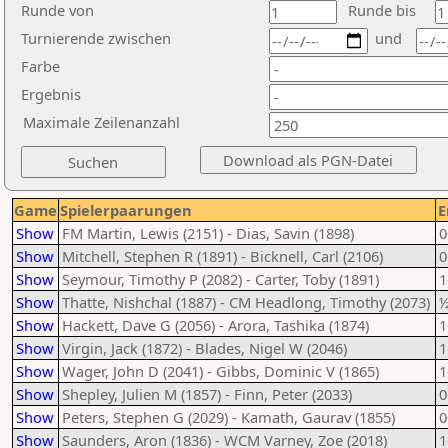
Runde von
Runde bis
Turnierende zwischen
und
Farbe
Ergebnis
Maximale Zeilenanzahl
Game
Spielerpaarungen
E
Show
FM Martin, Lewis (2151) - Dias, Savin (1898)
0
Show
Mitchell, Stephen R (1891) - Bicknell, Carl (2106)
0
Show
Seymour, Timothy P (2082) - Carter, Toby (1891)
1
Show
Thatte, Nishchal (1887) - CM Headlong, Timothy (2073)
½
Show
Hackett, Dave G (2056) - Arora, Tashika (1874)
1
Show
Virgin, Jack (1872) - Blades, Nigel W (2046)
1
Show
Wager, John D (2041) - Gibbs, Dominic V (1865)
1
Show
Shepley, Julien M (1857) - Finn, Peter (2033)
0
Show
Peters, Stephen G (2029) - Kamath, Gaurav (1855)
0
Show
Saunders, Aron (1836) - WCM Varney, Zoe (2018)
1