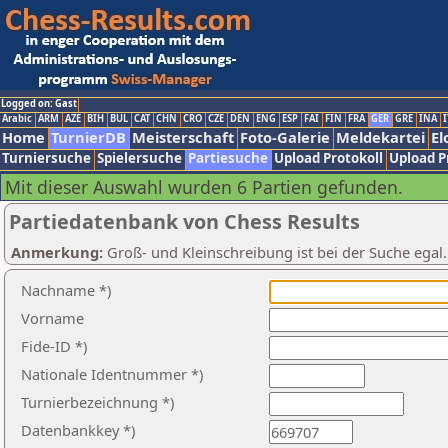
Logged on: Gast
Arabic
ARM
AZE
BIH
BUL
CAT
CHN
CRO
CZE
DEN
ENG
ESP
FAI
FIN
FRA
GER
GRE
INA
I
Home
TurnierDB
Meisterschaft
Foto-Galerie
Meldekartei
El
Turniersuche
Spielersuche
Partiesuche
Upload Protokoll
Upload P
Mit dieser Auswahl wurden 6 Partien gefunden.
Partiedatenbank von Chess Results
Anmerkung:
Groß- und Kleinschreibung ist bei der Suche egal
Nachname *)
Vorname
Fide-ID *)
Nationale Identnummer *)
Turnierbezeichnung *)
Datenbankkey *)