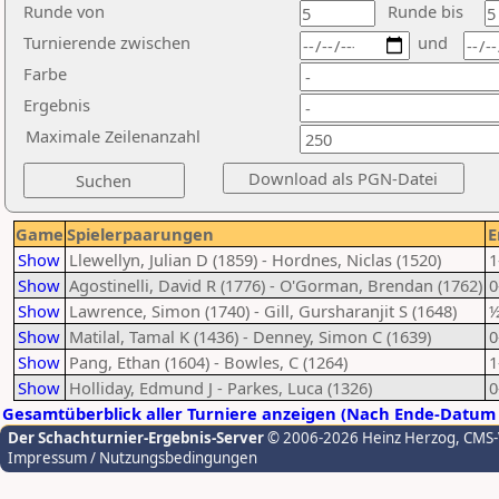
Runde von
Runde bis
Turnierende zwischen
und
Farbe
Ergebnis
Maximale Zeilenanzahl
Game
Spielerpaarungen
E
Show
Llewellyn, Julian D (1859) - Hordnes, Niclas (1520)
1
Show
Agostinelli, David R (1776) - O'Gorman, Brendan (1762)
0
Show
Lawrence, Simon (1740) - Gill, Gursharanjit S (1648)
½
Show
Matilal, Tamal K (1436) - Denney, Simon C (1639)
0
Show
Pang, Ethan (1604) - Bowles, C (1264)
1
Show
Holliday, Edmund J - Parkes, Luca (1326)
0
Gesamtüberblick aller Turniere anzeigen (Nach Ende-Datum 
Der Schachturnier-Ergebnis-Server
© 2006-2026 Heinz Herzog
, CMS
Impressum / Nutzungsbedingungen