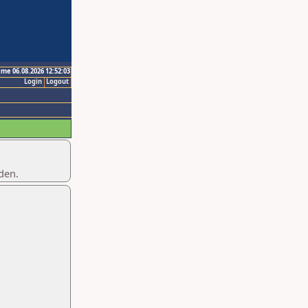
ime 06.08.2026 12:52:03
Login
Logout
den.