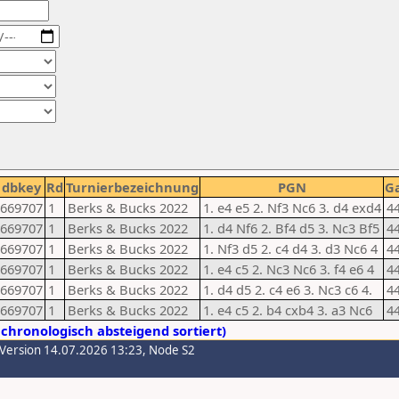
dbkey
Rd
Turnierbezeichnung
PGN
G
669707
1
Berks & Bucks 2022
1. e4 e5 2. Nf3 Nc6 3. d4 exd4
4
669707
1
Berks & Bucks 2022
1. d4 Nf6 2. Bf4 d5 3. Nc3 Bf5
4
669707
1
Berks & Bucks 2022
1. Nf3 d5 2. c4 d4 3. d3 Nc6 4
4
669707
1
Berks & Bucks 2022
1. e4 c5 2. Nc3 Nc6 3. f4 e6 4
4
669707
1
Berks & Bucks 2022
1. d4 d5 2. c4 e6 3. Nc3 c6 4.
4
669707
1
Berks & Bucks 2022
1. e4 c5 2. b4 cxb4 3. a3 Nc6
4
chronologisch absteigend sortiert)
-Version 14.07.2026 13:23, Node S2