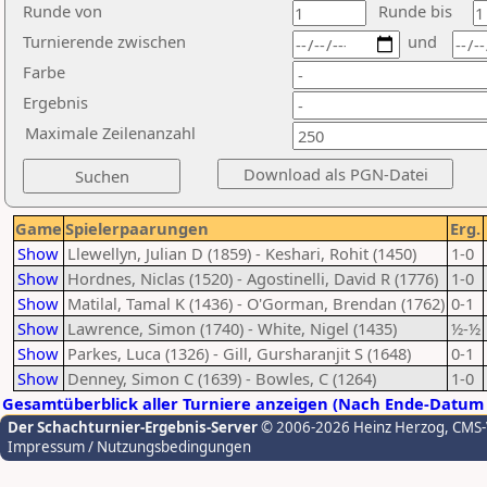
Runde von
Runde bis
Turnierende zwischen
und
Farbe
Ergebnis
Maximale Zeilenanzahl
Game
Spielerpaarungen
Erg.
Show
Llewellyn, Julian D (1859) - Keshari, Rohit (1450)
1-0
Show
Hordnes, Niclas (1520) - Agostinelli, David R (1776)
1-0
Show
Matilal, Tamal K (1436) - O'Gorman, Brendan (1762)
0-1
Show
Lawrence, Simon (1740) - White, Nigel (1435)
½-½
Show
Parkes, Luca (1326) - Gill, Gursharanjit S (1648)
0-1
Show
Denney, Simon C (1639) - Bowles, C (1264)
1-0
Gesamtüberblick aller Turniere anzeigen (Nach Ende-Datum 
Der Schachturnier-Ergebnis-Server
© 2006-2026 Heinz Herzog
, CMS
Impressum / Nutzungsbedingungen