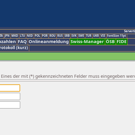
Servert
TA
JPN
MKD
LTU
NED
POL
POR
ROU
RUS
SRB
SVK
SWE
TUR
UKR
VIE
FontSize:11pt
ozahlen
FAQ
Onlineanmeldung
Swiss-Manager
ÖSB
FIDE
rotokoll (kurz)
. Eines der mit (*) gekennzeichneten Felder muss eingegeben wer