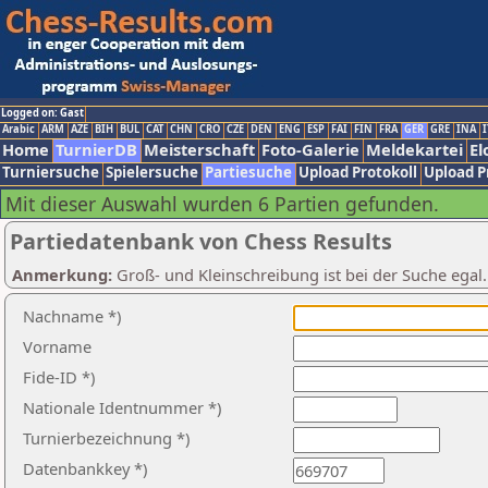
Logged on: Gast
Arabic
ARM
AZE
BIH
BUL
CAT
CHN
CRO
CZE
DEN
ENG
ESP
FAI
FIN
FRA
GER
GRE
INA
I
Home
TurnierDB
Meisterschaft
Foto-Galerie
Meldekartei
El
Turniersuche
Spielersuche
Partiesuche
Upload Protokoll
Upload P
Mit dieser Auswahl wurden 6 Partien gefunden.
Partiedatenbank von Chess Results
Anmerkung:
Groß- und Kleinschreibung ist bei der Suche egal
Nachname *)
Vorname
Fide-ID *)
Nationale Identnummer *)
Turnierbezeichnung *)
Datenbankkey *)