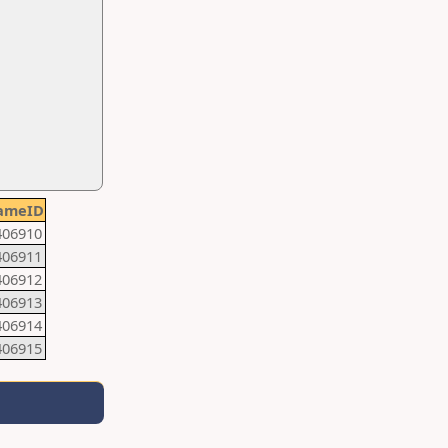
ameID
406910
406911
406912
406913
406914
406915