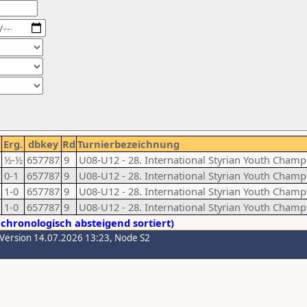
Erg.
dbkey
Rd
Turnierbezeichnung
½-½
657787
9
U08-U12 - 28. International Styrian Youth Cham
0-1
657787
9
U08-U12 - 28. International Styrian Youth Cham
1-0
657787
9
U08-U12 - 28. International Styrian Youth Cham
1-0
657787
9
U08-U12 - 28. International Styrian Youth Cham
chronologisch absteigend sortiert)
-Version 14.07.2026 13:23, Node S2