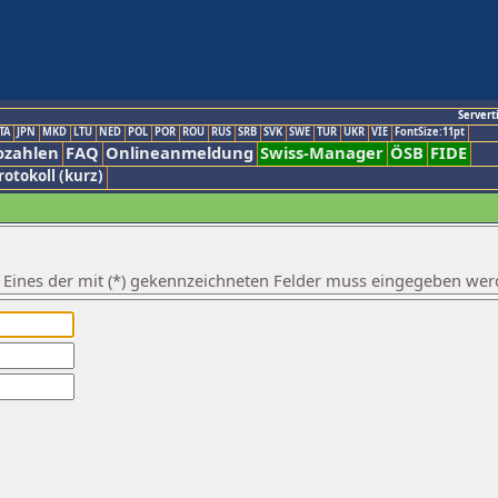
Servert
TA
JPN
MKD
LTU
NED
POL
POR
ROU
RUS
SRB
SVK
SWE
TUR
UKR
VIE
FontSize:11pt
ozahlen
FAQ
Onlineanmeldung
Swiss-Manager
ÖSB
FIDE
rotokoll (kurz)
. Eines der mit (*) gekennzeichneten Felder muss eingegeben wer