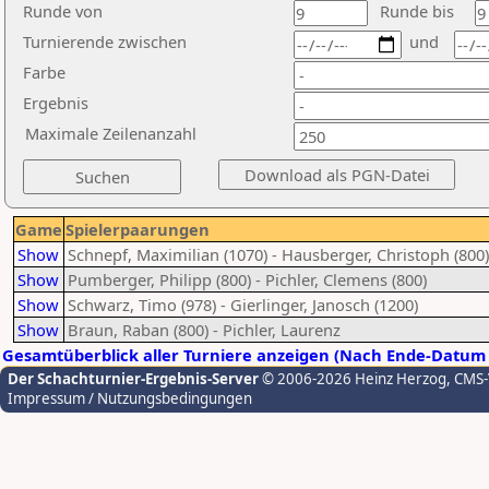
Runde von
Runde bis
Turnierende zwischen
und
Farbe
Ergebnis
Maximale Zeilenanzahl
Game
Spielerpaarungen
Show
Schnepf, Maximilian (1070) - Hausberger, Christoph (800)
Show
Pumberger, Philipp (800) - Pichler, Clemens (800)
Show
Schwarz, Timo (978) - Gierlinger, Janosch (1200)
Show
Braun, Raban (800) - Pichler, Laurenz
Gesamtüberblick aller Turniere anzeigen (Nach Ende-Datum 
Der Schachturnier-Ergebnis-Server
© 2006-2026 Heinz Herzog
, CMS
Impressum / Nutzungsbedingungen