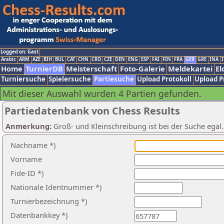
Logged on: Gast
Arabic
ARM
AZE
BIH
BUL
CAT
CHN
CRO
CZE
DEN
ENG
ESP
FAI
FIN
FRA
GER
GRE
INA
I
Home
TurnierDB
Meisterschaft
Foto-Galerie
Meldekartei
El
Turniersuche
Spielersuche
Partiesuche
Upload Protokoll
Upload P
Mit dieser Auswahl wurden 4 Partien gefunden.
Partiedatenbank von Chess Results
Anmerkung:
Groß- und Kleinschreibung ist bei der Suche egal
Nachname *)
Vorname
Fide-ID *)
Nationale Identnummer *)
Turnierbezeichnung *)
Datenbankkey *)