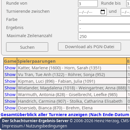
Runde von
Runde bis
Turnierende zwischen
und
Farbe
Ergebnis
Maximale Zeilenanzahl
Game
Spielerpaarungen
E
Show
Katter, Marlene (1600) - Horn, Sarah (1351)
1
Show
Vu Tran, Tue Anh (1322) - Röhrer, Sonja (952)
1
Show
Kipman, Luci (896) - Fabian, Julia (1091)
0
Show
Wielander, Magdalena (1018) - Weingartner, Anna (888)
1
Show
Warmuth, Antonia (828) - Giselbrecht, Leefke (985)
1
Show
Handrich, Carmina (907) - Stolka, Catharina Elisabeth
0
Show
Doersieb, Bianca (870) - Brehm, Elena
1
Gesamtüberblick aller Turniere anzeigen (Nach Ende-Datum 
Der Schachturnier-Ergebnis-Server
© 2006-2026 Heinz Herzog
, CMS
Impressum / Nutzungsbedingungen