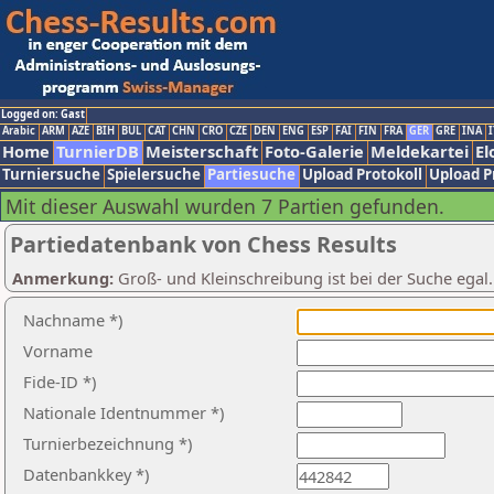
Logged on: Gast
Arabic
ARM
AZE
BIH
BUL
CAT
CHN
CRO
CZE
DEN
ENG
ESP
FAI
FIN
FRA
GER
GRE
INA
I
Home
TurnierDB
Meisterschaft
Foto-Galerie
Meldekartei
El
Turniersuche
Spielersuche
Partiesuche
Upload Protokoll
Upload P
Mit dieser Auswahl wurden 7 Partien gefunden.
Partiedatenbank von Chess Results
Anmerkung:
Groß- und Kleinschreibung ist bei der Suche egal
Nachname *)
Vorname
Fide-ID *)
Nationale Identnummer *)
Turnierbezeichnung *)
Datenbankkey *)