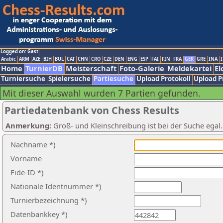
Logged on: Gast
Arabic
ARM
AZE
BIH
BUL
CAT
CHN
CRO
CZE
DEN
ENG
ESP
FAI
FIN
FRA
GER
GRE
INA
I
Home
TurnierDB
Meisterschaft
Foto-Galerie
Meldekartei
El
Turniersuche
Spielersuche
Partiesuche
Upload Protokoll
Upload P
Mit dieser Auswahl wurden 7 Partien gefunden.
Partiedatenbank von Chess Results
Anmerkung:
Groß- und Kleinschreibung ist bei der Suche egal
Nachname *)
Vorname
Fide-ID *)
Nationale Identnummer *)
Turnierbezeichnung *)
Datenbankkey *)