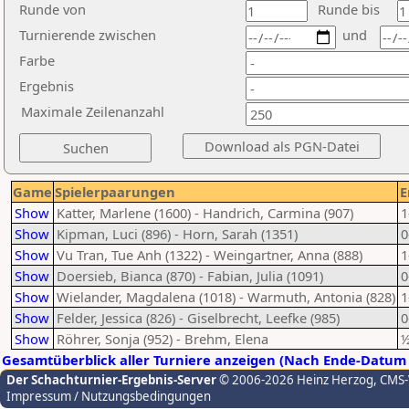
Runde von
Runde bis
Turnierende zwischen
und
Farbe
Ergebnis
Maximale Zeilenanzahl
Game
Spielerpaarungen
E
Show
Katter, Marlene (1600) - Handrich, Carmina (907)
1
Show
Kipman, Luci (896) - Horn, Sarah (1351)
0
Show
Vu Tran, Tue Anh (1322) - Weingartner, Anna (888)
1
Show
Doersieb, Bianca (870) - Fabian, Julia (1091)
0
Show
Wielander, Magdalena (1018) - Warmuth, Antonia (828)
1
Show
Felder, Jessica (826) - Giselbrecht, Leefke (985)
0
Show
Röhrer, Sonja (952) - Brehm, Elena
½
Gesamtüberblick aller Turniere anzeigen (Nach Ende-Datum 
Der Schachturnier-Ergebnis-Server
© 2006-2026 Heinz Herzog
, CMS
Impressum / Nutzungsbedingungen