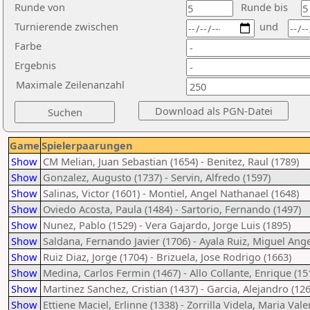
Runde von
Runde bis
Turnierende zwischen
und
Farbe
Ergebnis
Maximale Zeilenanzahl
Game
Spielerpaarungen
Show
CM Melian, Juan Sebastian (1654) - Benitez, Raul (1789)
Show
Gonzalez, Augusto (1737) - Servin, Alfredo (1597)
Show
Salinas, Victor (1601) - Montiel, Angel Nathanael (1648)
Show
Oviedo Acosta, Paula (1484) - Sartorio, Fernando (1497)
Show
Nunez, Pablo (1529) - Vera Gajardo, Jorge Luis (1895)
Show
Saldana, Fernando Javier (1706) - Ayala Ruiz, Miguel Ange
Show
Ruiz Diaz, Jorge (1704) - Brizuela, Jose Rodrigo (1663)
Show
Medina, Carlos Fermin (1467) - Allo Collante, Enrique (15
Show
Martinez Sanchez, Cristian (1437) - Garcia, Alejandro (126
Show
Ettiene Maciel, Erlinne (1338) - Zorrilla Videla, Maria Vale