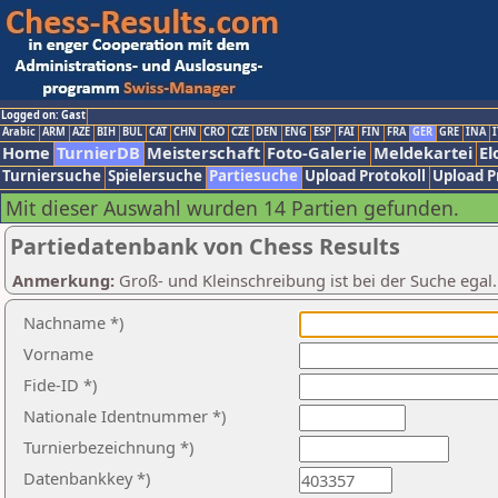
Logged on: Gast
Arabic
ARM
AZE
BIH
BUL
CAT
CHN
CRO
CZE
DEN
ENG
ESP
FAI
FIN
FRA
GER
GRE
INA
I
Home
TurnierDB
Meisterschaft
Foto-Galerie
Meldekartei
El
Turniersuche
Spielersuche
Partiesuche
Upload Protokoll
Upload P
Mit dieser Auswahl wurden 14 Partien gefunden.
Partiedatenbank von Chess Results
Anmerkung:
Groß- und Kleinschreibung ist bei der Suche egal
Nachname *)
Vorname
Fide-ID *)
Nationale Identnummer *)
Turnierbezeichnung *)
Datenbankkey *)