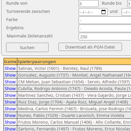
Runde von
Runde bis
Turnierende zwischen
und
Farbe
Ergebnis
Maximale Zeilenanzahl
Game
Spielerpaarungen
Show
Salinas, Victor (1601) - Benitez, Raul (1789)
Show
Gonzalez, Augusto (1737) - Montiel, Angel Nathanael (16
Show
CM Melian, Juan Sebastian (1654) - Servin, Alfredo (1597)
Show
Cubilla, Rodrigo Antonio (1747) - Oviedo Acosta, Paula (1
Show
Martinez Sanchez, Cristian (1437) - Vera Gajardo, Jorge L
Show
Ruiz Diaz, Jorge (1704) - Ayala Ruiz, Miguel Angel (1408)
Show
Medina, Carlos Fermin (1467) - Brizuela, Jose Rodrigo (1
Show
Nunez, Pablo (1529) - Duarte Laconich, Emma Violeta
Show
Frutos Moreno, Carlos Manuel (1406) - Allo Collante, Enr
Show
Sartorio, Fernando (1497) - Frutos Moreno, Erico Nicolas