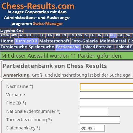
Logged on: Gast
Arabic
ARM
AZE
BIH
BUL
CAT
CHN
CRO
CZE
DEN
ENG
ESP
FAI
FIN
FRA
GER
GRE
INA
I
Home
TurnierDB
Meisterschaft
Foto-Galerie
Meldekartei
El
Turniersuche
Spielersuche
Partiesuche
Upload Protokoll
Upload P
Mit dieser Auswahl wurden 11 Partien gefunden.
Partiedatenbank von Chess Results
Anmerkung:
Groß- und Kleinschreibung ist bei der Suche egal
Nachname *)
Vorname
Fide-ID *)
Nationale Identnummer *)
Turnierbezeichnung *)
Datenbankkey *)