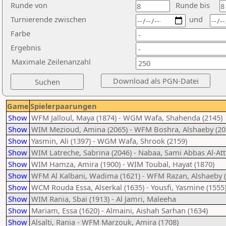
Runde von
Runde bis
Turnierende zwischen
und
Farbe
Ergebnis
Maximale Zeilenanzahl
Game
Spielerpaarungen
Show
WFM Jalloul, Maya (1874) - WGM Wafa, Shahenda (2145)
Show
WIM Mezioud, Amina (2065) - WFM Boshra, Alshaeby (20
Show
Yasmin, Ali (1397) - WGM Wafa, Shrook (2159)
Show
WIM Latreche, Sabrina (2046) - Nabaa, Sami Abbas Al-Att
Show
WIM Hamza, Amira (1900) - WIM Toubal, Hayat (1870)
Show
WFM Al Kalbani, Wadima (1621) - WFM Razan, Alshaeby (
Show
WCM Rouda Essa, Alserkal (1635) - Yousfi, Yasmine (1555
Show
WIM Rania, Sbai (1913) - Al Jamri, Maleeha
Show
Mariam, Essa (1620) - Almaini, Aishah Sarhan (1634)
Show
Alsalti, Rania - WFM Marzouk, Amira (1708)