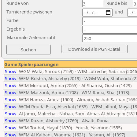
Runde von
Runde bis
Turnierende zwischen
und
Farbe
Ergebnis
Maximale Zeilenanzahl
Game
Spielerpaarungen
Show
WGM Wafa, Shrook (2159) - WIM Latreche, Sabrina (2046
Show
WFM Boshra, Alshaeby (2019) - WGM Wafa, Shahenda (2
Show
WIM Mezioud, Amina (2065) - Al-Shamsi, Ousha (1429)
Show
WFM Marzouk, Amira (1708) - WIM Rania, Sbai (1913)
Show
WIM Hamza, Amira (1900) - Almaini, Aishah Sarhan (1634
Show
WCM Rouda Essa, Alserkal (1635) - WFM Jalloul, Maya (18
Show
Al Jamri, Maleeha - Nabaa, Sami Abbas Al-Attraqchi (1811
Show
WFM Razan, Alshaeby (1769) - Alsalti, Rania
Show
WIM Toubal, Hayat (1870) - Yousfi, Yasmine (1555)
Show
WFM Al Kalbani, Wadima (1621) - Yasmin, Ali (1397)