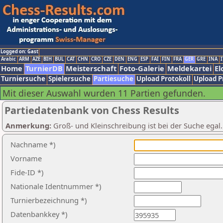
Logged on: Gast
Arabic
ARM
AZE
BIH
BUL
CAT
CHN
CRO
CZE
DEN
ENG
ESP
FAI
FIN
FRA
GER
GRE
INA
I
Home
TurnierDB
Meisterschaft
Foto-Galerie
Meldekartei
El
Turniersuche
Spielersuche
Partiesuche
Upload Protokoll
Upload P
Mit dieser Auswahl wurden 11 Partien gefunden.
Partiedatenbank von Chess Results
Anmerkung:
Groß- und Kleinschreibung ist bei der Suche egal
Nachname *)
Vorname
Fide-ID *)
Nationale Identnummer *)
Turnierbezeichnung *)
Datenbankkey *)